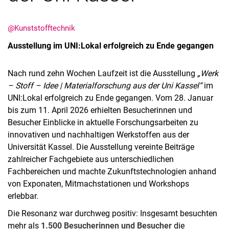
@Kunststofftechnik
Ausstellung im UNI:Lokal erfolgreich zu Ende gegangen
Stellenangebote
Nach rund zehn Wochen Laufzeit ist die Ausstellung
„Werk
Shop
– Stoff – Idee | Materialforschung aus der Uni Kassel“
im
Angebote für Schüler:innen / Studieninteressierte
UNI:Lokal erfolgreich zu Ende gegangen. Vom 28. Januar
50 Jahre Maschinenbau
bis zum 11. April 2026 erhielten Besucherinnen und
Besucher Einblicke in aktuelle Forschungsarbeiten zu
Mediathek
innovativen und nachhaltigen Werkstoffen aus der
Suche
Universität Kassel. Die Ausstellung vereinte Beiträge
zahlreicher Fachgebiete aus unterschiedlichen
Fachbereichen und machte Zukunftstechnologien anhand
von Exponaten, Mitmachstationen und Workshops
erlebbar.
Die Resonanz war durchweg positiv: Insgesamt besuchten
mehr als
1.500 Besucherinnen und Besucher
die