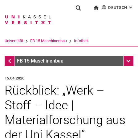
DEUTSCH
: AL
Springe direkt zu: Inhalt
Springe direkt zu: Suche
Springe direkt zu: Hauptnav
zur Startseite
Suchformular
Suchbegriff
English
Suchmaschine
Universität
FB 15 Maschinenbau
Infothek
Suchen (öffnet externen Link in einem 
Infothek
Unter
FB 15 Maschinenbau
15.04.2026
Rückblick: „Werk –
Stoff – Idee |
Materialforschung aus
der Uni Kassel“