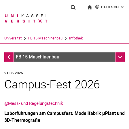
DEUTSCH
: AL
Springe direkt zu: Inhalt
Springe direkt zu: Suche
Springe direkt zu: Hauptnav
zur Startseite
Suchformular
Suchbegriff
English
Suchmaschine
Universität
FB 15 Maschinenbau
Infothek
Suchen (öffnet externen Link in einem 
Infothek
Unter
FB 15 Maschinenbau
21.05.2026
Campus-Fest 2026
@Mess- und Regelungstechnik
Laborführungen am Campusfest: Modellfabrik µPlant und
3D-Thermografie