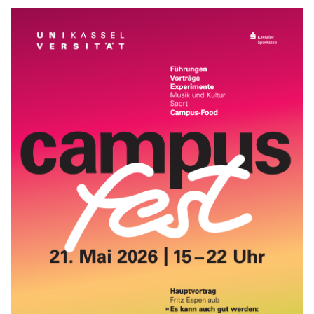
Stellenangebote
Shop
Angebote für Schüler:innen / Studieninteressierte
50 Jahre Maschinenbau
Mediathek
Suche