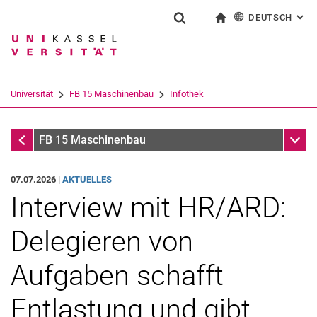
DEUTSCH
: AL
Springe direkt zu: Inhalt
Springe direkt zu: Suche
Springe direkt zu: Hauptnav
zur Startseite
Suchformular
Suchbegriff
English
Suchmaschine
Universität
FB 15 Maschinenbau
Infothek
Suchen (öffnet externen Link in einem 
Infothek
Unter
FB 15 Maschinenbau
07.07.2026 |
AKTUELLES
Interview mit HR/ARD:
Delegieren von
Aufgaben schafft
Entlastung und gibt