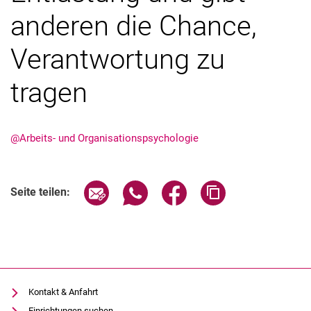
anderen die Chance,
Verantwortung zu
tragen
Stellenangebote
Shop
Angebote für Schüler:innen / Studieninteressierte
@Arbeits- und Organisationspsychologie
50 Jahre Maschinenbau
Mediathek
Suche
Seite über E-Mail teilen
Seite über WhatsApp teilen (exter
Seite über Facebook teile
Adresse der Seite
Seite teilen:
Kontakt & Anfahrt
Einrichtungen suchen