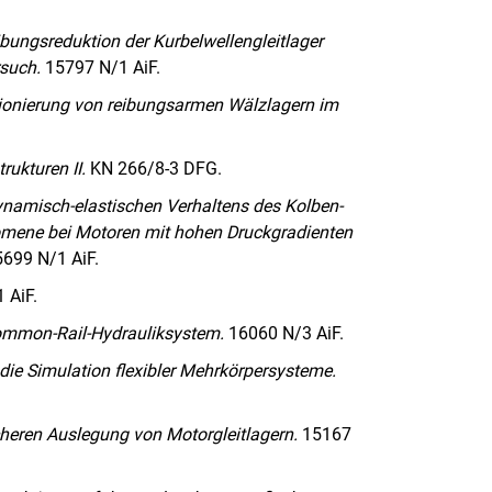
ibungsreduktion der Kurbelwellengleitlager
such.
15797 N/1 AiF.
sionierung von reibungsarmen Wälzlagern im
ukturen II.
KN 266/8-3 DFG.
namisch-elastischen Verhaltens des Kolben-
omene bei Motoren mit hohen Druckgradienten
699 N/1 AiF.
 AiF.
ommon-Rail-Hydrauliksystem.
16060 N/3 AiF.
die Simulation flexibler Mehrkörpersysteme.
icheren Auslegung von Motorgleitlagern.
15167