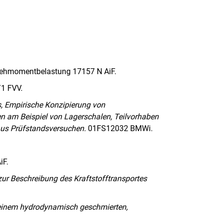
Drehmomentbelastung 17157 N AiF.
1 FVV.
ts, Empirische Konzipierung von
n am Beispiel von Lagerschalen, Teilvorhaben
aus Prüfstandsversuchen.
01FS12032 BMWi.
iF.
ur Beschreibung des Kraftstofftransportes
 einem hydrodynamisch geschmierten,