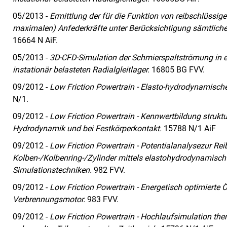
05/2013 -
Ermittlung der für die Funktion von reibschlüssi
maximalen) Anfederkräfte unter Berücksichtigung sämtliche
16664 N AiF.
05/2013 -
3D-CFD-Simulation der Schmierspaltströmung in
instationär belasteten Radialgleitlager.
16805 BG FVV.
09/2012 -
Low Friction Powertrain - Elasto-hydrodynamische
N/1.
09/2012 -
Low Friction Powertrain - Kennwertbildung struktu
Hydrodynamik und bei Festkörperkontakt.
15788 N/1 AiF
09/2012 -
Low Friction Powertrain - Potentialanalysezur Re
Kolben-/Kolbenring-/Zylinder mittels elastohydrodynamisc
Simulationstechniken.
982 FVV.
09/2012 -
Low Friction Powertrain - Energetisch optimierte
Verbrennungsmotor.
983 FVV.
09/2012 -
Low Friction Powertrain - Hochlaufsimulation 