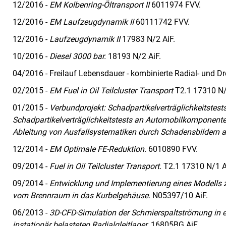
12/2016 -
EM Kolbenring-Öltransport II
6011974 FVV.
12/2016 -
EM Laufzeugdynamik II
60111742 FVV.
12/2016 -
Laufzeugdynamik II
17983 N/2 AiF.
10/2016 -
Diesel 3000 bar.
18193 N/2 AiF.
04/2016 - Freilauf Lebensdauer - kombinierte Radial- und 
02/2015 -
EM Fuel in Oil Teilcluster Transport
T2.1 17310 N/
01/2015 -
Verbundprojekt: Schadpartikelverträglichkeitstes
Schadpartikelverträglichkeitstests an Automobilkomponente
Ableitung von Ausfallsystematiken durch Schadensbildern 
12/2014 -
EM Optimale FE-Reduktion.
6010890 FVV.
09/2014 -
Fuel in Oil Teilcluster Transport.
T2.1 17310 N/1 A
09/2014 -
Entwicklung und Implementierung eines Modells z
vom Brennraum in das Kurbelgehäuse.
N05397/10 AiF.
06/2013 -
3D-CFD-Simulation der Schmierspaltströmung in
instationär belasteten Radialgleitlager.
16805BG AiF.