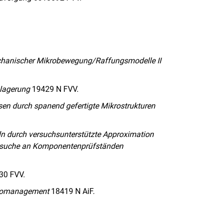
mechanischer Mikrobewegung/Raffungsmodelle II
nlagerung
19429 N FVV.
en durch spanend gefertigte Mikrostrukturen
ln durch versuchsunterstützte Approximation
versuche an Komponentenprüfständen
30 FVV.
rmomanagement
18419 N AiF.