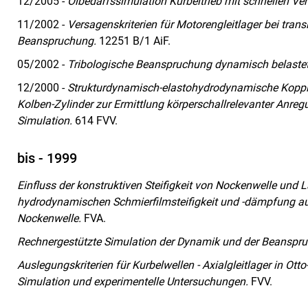
12/2005 -
Ölbedarfssimulation Kurbeltrieb mit schnellen Ver
11/2002 -
Versagenskriterien für Motorengleitlager bei tra
Beanspruchung.
12251 B/1 AiF.
05/2002 -
Tribologische Beanspruchung dynamisch belastet
12/2000 -
Strukturdynamisch-elastohydrodynamische Koppl
Kolben-Zylinder zur Ermittlung körperschallrelevanter Anr
Simulation.
614 FVV.
bis - 1999
Einfluss der konstruktiven Steifigkeit von Nockenwelle und 
hydrodynamischen Schmierfilmsteifigkeit und -dämpfung a
Nockenwelle.
FVA.
Rechnergestützte Simulation der Dynamik und der Beanspruc
Auslegungskriterien für Kurbelwellen - Axialgleitlager in Ot
Simulation und experimentelle Untersuchungen.
FVV.