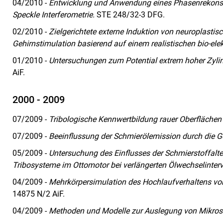
04/2010 -
Entwicklung und Anwendung eines Phasenrekonst
Speckle Interferometrie.
STE 248/32-3 DFG.
02/2010 -
Zielgerichtete externe Induktion von neuroplastis
Gehirnstimulation basierend auf einem realistischen bio-ele
01/2010 -
Untersuchungen zum Potential extrem hoher Zyli
AiF.
2000 - 2009
07/2009 -
Tribologische Kennwertbildung rauer Oberflächen 
07/2009 -
Beeinflussung der Schmierölemission durch die 
05/2009 -
Untersuchung des Einflusses der Schmierstoffalte
Tribosysteme im Ottomotor bei verlängerten Ölwechselinterva
04/2009 -
Mehrkörpersimulation des Hochlaufverhaltens v
14875 N/2 AiF.
04/2009 -
Methoden und Modelle zur Auslegung von Mikrost