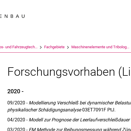
Springe direkt zu: Inhalt
Springe direkt zu: Suche
Springe direkt zu: Hauptnav
Suchmas
bs- und Fahr­zeug­tech­...
Fachgebiete
Maschinenelemente und Tribolog...
Forschungsvorhaben (Li
2020 -
09/2020 -
Modellierung Verschleiß bei dynamischer Belastu
physikalischer Schädigungsanalyse
03ET7091F PtJ.
04/2020 -
Modell zur Prognose der Leerlaufverschleißdauer r
03/2020 -
EM Methode zur Reibungsmessung während Zün