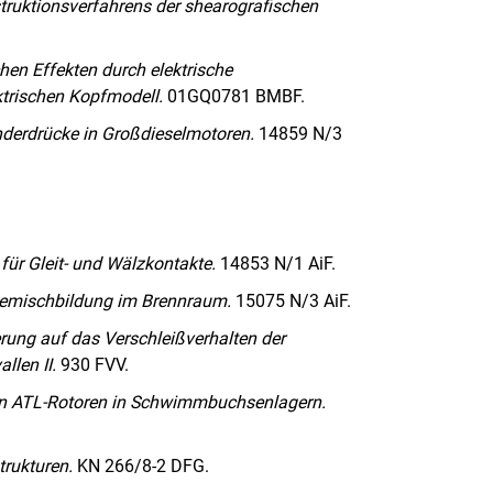
ruktionsverfahrens der shearografischen
chen Effekten durch elektrische
ktrischen Kopfmodell.
01GQ0781 BMBF.
nderdrücke in Großdieselmotoren.
14859 N/3
für Gleit- und Wälzkontakte.
14853 N/1 AiF.
Gemischbildung im Brennraum.
15075 N/3 AiF.
rung auf das Verschleißverhalten der
llen II.
930 FVV.
on ATL-Rotoren in Schwimmbuchsenlagern.
rukturen.
KN 266/8-2 DFG.