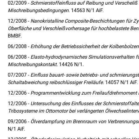
02/2009 -
Schmierstoffeinfluss auf Reibung und Verscheliß 
Mischreibungsbedingungen.
14563 N/1 AiF.
12/2008 -
Nanokristalline Composite-Beschichtungen für Zyl
Oberfläche und Verschleißvorhersage für hochbelastete Ben
BMBF.
06/2008 -
Erhöhung der Betriebssicherheit der Kolbenbolze
06/2008 -
Elasto-hydrodynamisches Simulationsverhalten fü
Mischreibungskontakt.
14426 N/1.
07/2007 -
Einfluss bauart- sowie betriebs- und schmierungs
Schaltabweichung reibschlüssiger Freiläufe.
14057 N/1 AiF.
12/2006 -
Programmentwicklung zum Freilaufdrehmoment be
12/2006 -
Untersuchung des Einflusses der Schmierstoffalte
Tribosysteme im Ottomotor bei verlängerten Ölwechselinterv
09/2006 -
Ölverdampfung im Brennraum von Verbrennungsm
N/1 AiF.