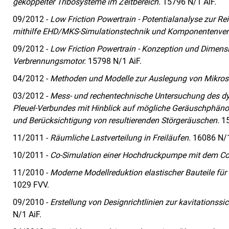
gekoppelter Tribosysteme im Zeitbereich.
15796 N/1 AiF.
09/2012 -
Low Friction Powertrain - Potentialanalyse zur Re
mithilfe EHD/MKS-Simulationstechnik und Komponentenver
09/2012 -
Low Friction Powertrain - Konzeption und Dimen
Verbrennungsmotor.
15798 N/1 AiF.
04/2012 -
Methoden und Modelle zur Auslegung von Mikrostr
03/2012 -
Mess- und rechentechnische Untersuchung des dy
Pleuel-Verbundes mit Hinblick auf mögliche Geräuschphän
und Berücksichtigung von resultierenden Störgeräuschen.
15
11/2011 -
Räumliche Lastverteilung in Freiläufen.
16086 N/1
10/2011 -
Co-Simulation einer Hochdruckpumpe mit dem C
11/2010 -
Moderne Modellreduktion elastischer Bauteile für 
1029 FVV.
09/2010 -
Erstellung von Designrichtlinien zur kavitationss
N/1 AiF.