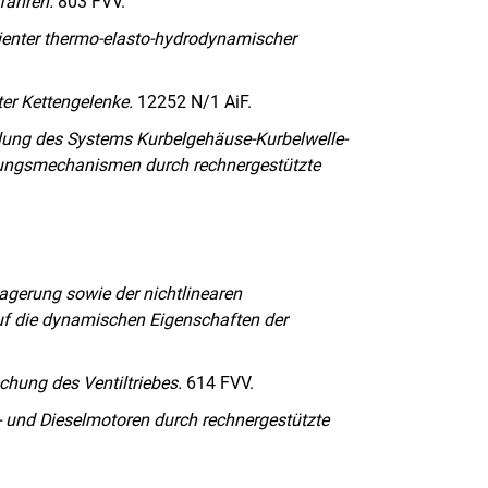
fahren.
803 FVV.
nsienter thermo-elasto-hydrodynamischer
er Kettengelenke.
12252 N/1 AiF.
ung des Systems Kurbelgehäuse-Kurbelwelle-
egungsmechanismen durch rechnergestützte
Lagerung sowie der nichtlinearen
uf die dynamischen Eigenschaften der
hung des Ventiltriebes.
614 FVV.
to- und Dieselmotoren durch rechnergestützte