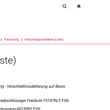
igation
zur Startseite
Suchformular
chine
Suchen (öffnet externen Link in einem neuen Fenst
Forschung
Forschungsvorhaben (Liste)
ste)
ng - Verschleißmodellierung auf Basis
eibschlüssiger Freiläufe
19747N/2 FVA.
dvorgang
6013092 FVV.