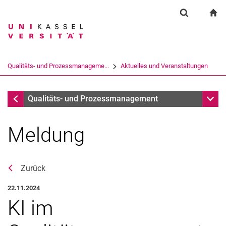
Springe direkt zu: Inhalt
Springe direkt zu: Suche
Springe direkt zu: Hauptnav
zu
Suchformul
Suchbegriff
Suchmaschine
Qualitäts- und Prozessmanageme...
Aktuelles und Veranstaltungen
Suchen (öffnet externen Link in einem 
Aktuelles und Veranstaltungen
Unter
Qualitäts- und Prozessmanagement
Meldung
Zurück
22.11.2024
KI im