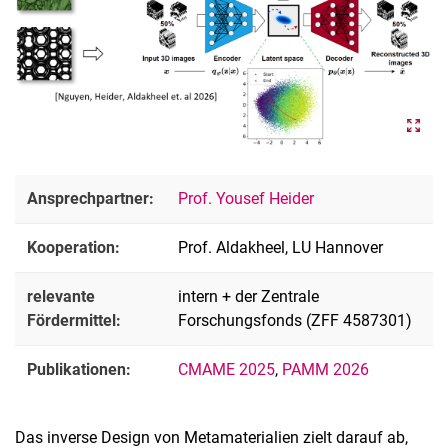
Computergestützte Modellierung von Bodenvereisungen
Inverses Design von Metamaterialien
Datengetriebene und KI-gestützte Methoden für effiziente
Simulationen in Finite-Elemente-Umgebungen
Ansprechpartner:
Prof. Yousef Heider
Kooperation:
Prof. Aldakheel, LU Hannover
relevante
intern + der Zentrale
Fördermittel:
Forschungsfonds (ZFF 4587301)
Publikationen:
CMAME 2025
,
PAMM 2026
Das inverse Design von Metamaterialien zielt darauf ab,