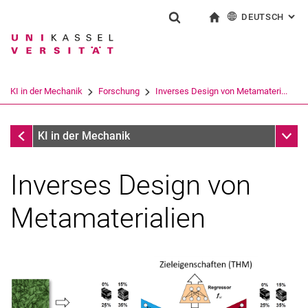
DEUTSCH
: AL
Springe direkt zu: Inhalt
Springe direkt zu: Suche
Springe direkt zu: Hauptnav
zur Startseite
Suchformular
Suchbegriff
English
Suchmaschine
KI in der Mechanik
Forschung
Inverses Design von Metamateri...
Suchen (öffnet externen Link in einem 
Forschung
Unter
KI in der Mechanik
Inverses Design von
Metamaterialien