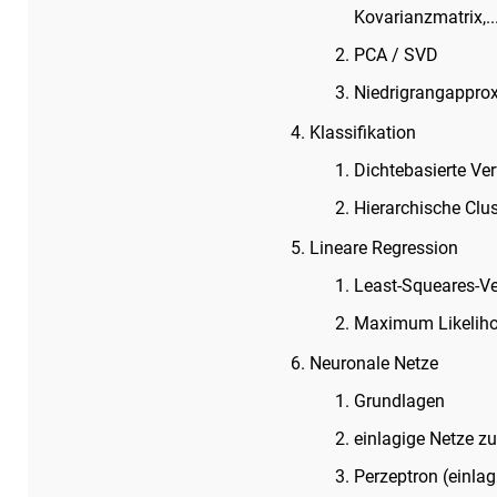
Kovarianzmatrix,..
PCA / SVD
Niedrigrangappro
Klassifikation
Dichtebasierte Ve
Hierarchische Clu
Lineare Regression
Least-Squeares-V
Maximum Likelih
Neuronale Netze
Grundlagen
einlagige Netze z
Perzeptron (einla