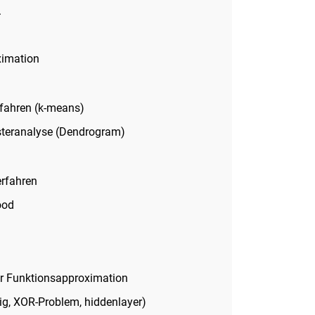
.
ximation
rfahren (k-means)
steranalyse (Dendrogram)
erfahren
ood
ur Funktionsapproximation
gig, XOR-Problem, hiddenlayer)