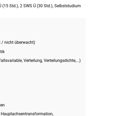
 (15 Std.), 2 SWS Ü (30 Std.), Selbststudium
 / nicht überwacht)
tik
llsvariable, Verteilung, Verteilungsdichte,...)
ten
: Hauptachsentransformation,