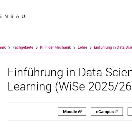
Springe direkt zu: Inhalt
Springe direkt zu: Suche
Springe direkt zu: Hauptnav
Suchmas
nik
Fachgebiete
KI in der Mechanik
Lehre
Einführung in Data Sci
Einführung in Data Sci
Learning (WiSe 2025/26
Moodle ⮺
eCampus ⮺