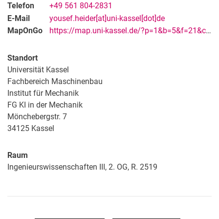
Telefon
+49 561 804-2831
E-Mail
yousef.heider[at]uni-kassel[dot]de
MapOnGo
https://map.uni-kassel.de/?p=1&b=5&f=21&c=28443&l=8985&lang=de
Standort
Universität Kassel
Fachbereich Maschinenbau
Institut für Mechanik
FG KI in der Mechanik
Mönchebergstr. 7
34125
Kassel
Raum
Ingenieurswissenschaften III, 2. OG, R. 2519