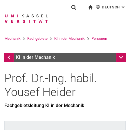
DEUTSCH
: AL
Springe direkt zu: Inhalt
Springe direkt zu: Suche
Springe direkt zu: Hauptnav
zur Startseite
Suchformular
Suchbegriff
English
Suchmaschine
Mechanik
Fachgebiete
KI in der Mechanik
Personen
Suchen (öffnet externen Link in einem 
Personen
Unter
KI in der Mechanik
Prof. Dr.-Ing. habil.
Yousef
Heider
Fachgebietsleitung KI in der Mechanik