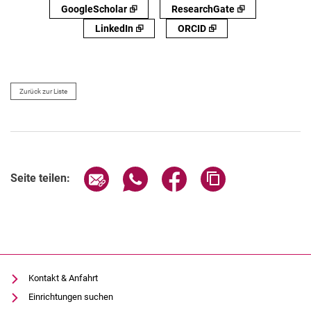
GoogleScholar ⮺
ResearchGate ⮺
LinkedIn ⮺
ORCID ⮺
Zurück zur Liste
Seite über E-Mail teilen
Seite über WhatsApp teilen (exter
Seite über Facebook teile
Adresse der Seite
Seite teilen:
Kontakt & Anfahrt
Einrichtungen suchen