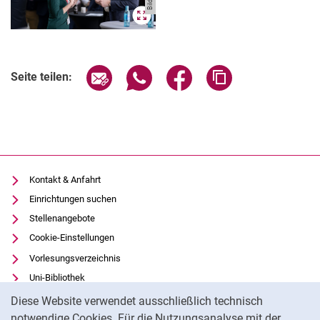
Seite über E-Mail teilen
Seite über WhatsApp teilen (exter
Seite über Facebook teile
Adresse der Seite
Seite teilen:
Kontakt & Anfahrt
Einrichtungen suchen
Stellenangebote
Cookie-Einstellungen
Vorlesungsverzeichnis
Uni-Bibliothek
Cookie-Hinweis
Moodle
Diese Website verwendet ausschließlich technisch
Panopto
notwendige Cookies. Für die Nutzungsanalyse mit der