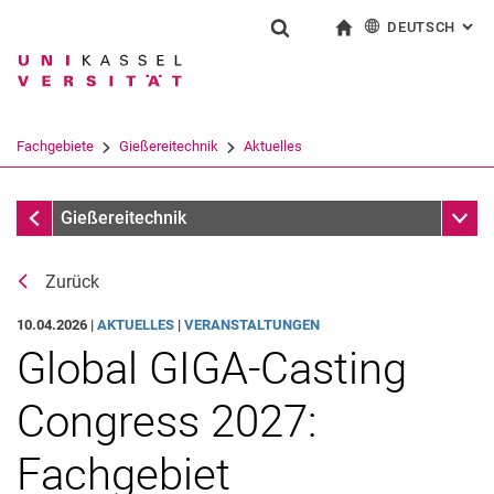
DEUTSCH
: AL
Springe direkt zu: Inhalt
Springe direkt zu: Suche
Springe direkt zu: Hauptnav
zur Startseite
Suchformular
Suchbegriff
English
Suchmaschine
Fachgebiete
Gießereitechnik
Aktuelles
Suchen (öffnet externen Link in einem 
Aktuelles
Unter
Gießereitechnik
Zurück
Stellenausschreibungen
Nachrichtenarchiv
10.04.2026 |
AKTUELLES
|
VERANSTALTUNGEN
Global GIGA-Casting
Congress 2027:
Fachgebiet