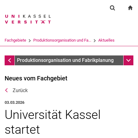
Springe direkt zu: Inhalt
Springe direkt zu: Suche
Springe direkt zu: Hauptnav
zu
Suchformul
Suchbegriff
Suchmaschine
Fachgebiete
Produktionsorganisation und Fa...
Aktuelles
Suchen (öffnet externen Link in einem 
Aktuelles
Unter
Produktionsorganisation und Fabrikplanung
Neues vom Fachgebiet
Zurück
03.03.2026
Universität Kassel
Neues vom Fachgebiet
Hinweise zum Studium
startet
Stellenauschreibungen
Veranstaltungen