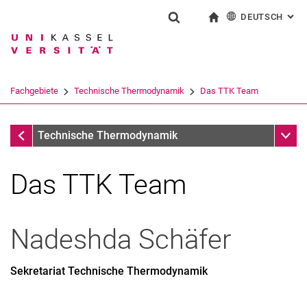
DEUTSCH
: AL
Springe direkt zu: Inhalt
Springe direkt zu: Suche
Springe direkt zu: Hauptnav
zur Startseite
Suchformular
Suchbegriff
English
Suchmaschine
Fachgebiete
Technische Thermodynamik
Das TTK Team
Suchen (öffnet externen Link in einem 
Fachgebiete
Unter
Technische Thermodynamik
Das TTK Team
Nadeshda
Schäfer
Sekretariat Technische Thermodynamik