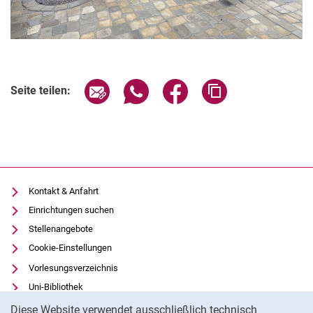
Seite über E-Mail teilen
Seite über WhatsApp teilen (exter
Seite über Facebook teile
Adresse der Seite
Seite teilen:
Kontakt & Anfahrt
Einrichtungen suchen
Stellenangebote
Cookie-Einstellungen
Vorlesungsverzeichnis
Uni-Bibliothek
Cookie-Hinweis
Moodle
Diese Website verwendet ausschließlich technisch