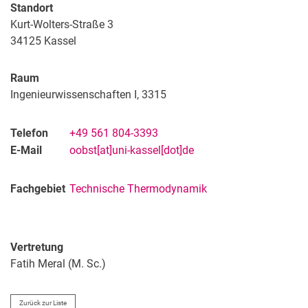
Standort
Kurt-Wolters-Straße 3
34125
Kassel
Raum
Ingenieurwissenschaften I, 3315
Telefon
+49 561 804-3393
E-Mail
oobst[at]uni-kassel[dot]de
Fachgebiet
Technische Thermodynamik
Vertretung
Fatih
Meral
(
M. Sc.
)
Zurück zur Liste