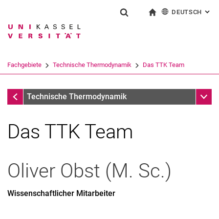
DEUTSCH
: AL
Springe direkt zu: Inhalt
Springe direkt zu: Suche
Springe direkt zu: Hauptnav
zur Startseite
Suchformular
Suchbegriff
English
Suchmaschine
Fachgebiete
Technische Thermodynamik
Das TTK Team
Suchen (öffnet externen Link in einem 
Fachgebiete
Unter
Technische Thermodynamik
Das TTK Team
Oliver
Obst
(
M. Sc.
)
Wissenschaftlicher Mitarbeiter