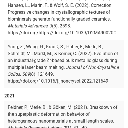
Hansen, L., Marin, F., & Wolf, S. E. (2022). Correction:
Progressive changes in crystallographic textures of
biominerals generate functionally graded ceramics.
Materials Advances
,
3
(5), 2598.
https://doi.org/https://doi.org/10.1039/D2MA90020C
Yang, Z., Wang, H., Krauß, S., Huber, F., Merle, B.,
Schmidt, M., Markl, M., & Körner, C. (2022). Evolution of
an industrial-grade Zr-based bulk metallic glass during
multiple laser beam melting.
Journal of Non-Crystalline
Solids
,
589
(8), 121649.
https://doi.org/10.1016/j.jnoncrysol.2022.121649
2021
Feldner, P., Merle, B., & Göken, M. (2021). Breakdown of
the superplastic deformation behavior of
heterogeneous nanomaterials at small length scales.
Materials Research Letters
,
9
(1), 41–49.