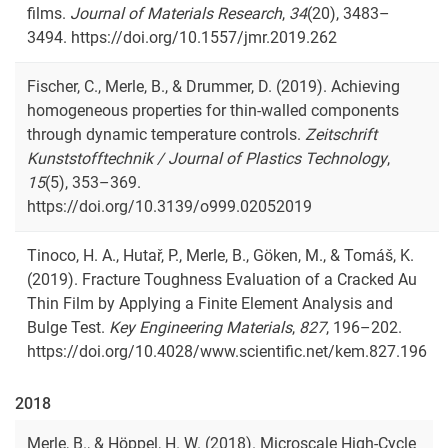
films.
Journal of Materials Research
,
34
(20), 3483–
3494. https://doi.org/10.1557/jmr.2019.262
Fischer, C., Merle, B., & Drummer, D. (2019). Achieving
homogeneous properties for thin-walled components
through dynamic temperature controls.
Zeitschrift
Kunststofftechnik / Journal of Plastics Technology
,
15
(5), 353–369.
https://doi.org/10.3139/o999.02052019
Tinoco, H. A., Hutař, P., Merle, B., Göken, M., & Tomáš, K.
(2019). Fracture Toughness Evaluation of a Cracked Au
Thin Film by Applying a Finite Element Analysis and
Bulge Test.
Key Engineering Materials
,
827
, 196–202.
https://doi.org/10.4028/www.scientific.net/kem.827.196
2018
Merle, B., & Höppel, H. W. (2018). Microscale High-Cycle