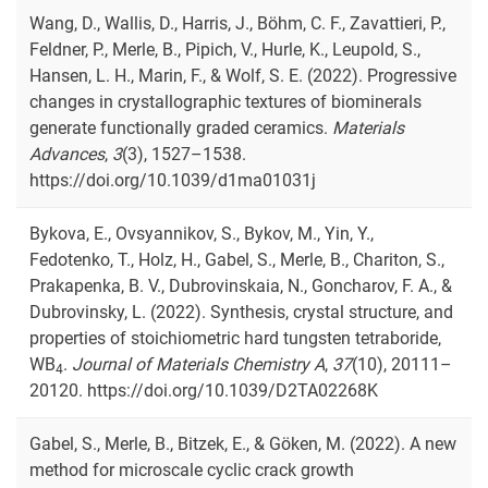
Wang, D., Wallis, D., Harris, J., Böhm, C. F., Zavattieri, P.,
Feldner, P., Merle, B., Pipich, V., Hurle, K., Leupold, S.,
Hansen, L. H., Marin, F., & Wolf, S. E. (2022). Progressive
changes in crystallographic textures of biominerals
generate functionally graded ceramics.
Materials
Advances
,
3
(3), 1527–1538.
https://doi.org/10.1039/d1ma01031j
Bykova, E., Ovsyannikov, S., Bykov, M., Yin, Y.,
Fedotenko, T., Holz, H., Gabel, S., Merle, B., Chariton, S.,
Prakapenka, B. V., Dubrovinskaia, N., Goncharov, F. A., &
Dubrovinsky, L. (2022). Synthesis, crystal structure, and
properties of stoichiometric hard tungsten tetraboride,
WB
.
Journal of Materials Chemistry A
,
37
(10), 20111–
4
20120. https://doi.org/10.1039/D2TA02268K
Gabel, S., Merle, B., Bitzek, E., & Göken, M. (2022). A new
method for microscale cyclic crack growth