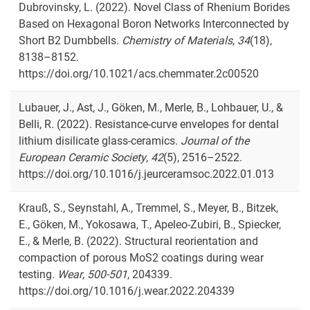
Dubrovinsky, L. (2022). Novel Class of Rhenium Borides
Based on Hexagonal Boron Networks Interconnected by
Short B2 Dumbbells.
Chemistry of Materials
,
34
(18),
8138–8152.
https://doi.org/10.1021/acs.chemmater.2c00520
Lubauer, J., Ast, J., Göken, M., Merle, B., Lohbauer, U., &
Belli, R. (2022). Resistance-curve envelopes for dental
lithium disilicate glass-ceramics.
Journal of the
European Ceramic Society
,
42
(5), 2516–2522.
https://doi.org/10.1016/j.jeurceramsoc.2022.01.013
Krauß, S., Seynstahl, A., Tremmel, S., Meyer, B., Bitzek,
E., Göken, M., Yokosawa, T., Apeleo-Zubiri, B., Spiecker,
E., & Merle, B. (2022). Structural reorientation and
compaction of porous MoS2 coatings during wear
testing.
Wear
,
500-501
, 204339.
https://doi.org/10.1016/j.wear.2022.204339