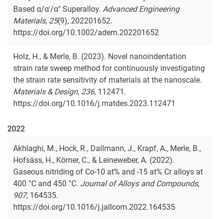
Based α/α′/α″ Superalloy.
Advanced Engineering
Materials
,
25
(9), 202201652.
https://doi.org/10.1002/adem.202201652
Holz, H., & Merle, B. (2023). Novel nanoindentation
strain rate sweep method for continuously investigating
the strain rate sensitivity of materials at the nanoscale.
Materials & Design
,
236
, 112471.
https://doi.org/10.1016/j.matdes.2023.112471
2022
Akhlaghi, M., Hock, R., Dallmann, J., Krapf, A., Merle, B.,
Hofsäss, H., Körner, C., & Leineweber, A. (2022).
Gaseous nitriding of Co-10 at% and -15 at% Cr alloys at
400 °C and 450 °C.
Journal of Alloys and Compounds
,
907
, 164535.
https://doi.org/10.1016/j.jallcom.2022.164535