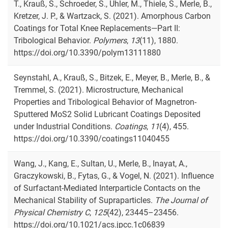
T., Krauß, S., Schroeder, S., Uhler, M., Thiele, S., Merle, B.,
Kretzer, J. P., & Wartzack, S. (2021). Amorphous Carbon
Coatings for Total Knee Replacements—Part II:
Tribological Behavior.
Polymers
,
13
(11), 1880.
https://doi.org/10.3390/polym13111880
Seynstahl, A., Krauß, S., Bitzek, E., Meyer, B., Merle, B., &
Tremmel, S. (2021). Microstructure, Mechanical
Properties and Tribological Behavior of Magnetron-
Sputtered MoS2 Solid Lubricant Coatings Deposited
under Industrial Conditions.
Coatings
,
11
(4), 455.
https://doi.org/10.3390/coatings11040455
Wang, J., Kang, E., Sultan, U., Merle, B., Inayat, A.,
Graczykowski, B., Fytas, G., & Vogel, N. (2021). Influence
of Surfactant-Mediated Interparticle Contacts on the
Mechanical Stability of Supraparticles.
The Journal of
Physical Chemistry C
,
125
(42), 23445–23456.
https://doi.org/10.1021/acs.jpcc.1c06839