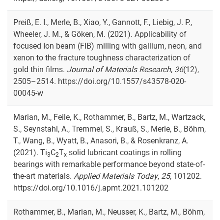
Preiß, E. I., Merle, B., Xiao, Y., Gannott, F., Liebig, J. P.,
Wheeler, J. M., & Göken, M. (2021). Applicability of
focused Ion beam (FIB) milling with gallium, neon, and
xenon to the fracture toughness characterization of
gold thin films.
Journal of Materials Research
,
36
(12),
2505–2514. https://doi.org/10.1557/s43578-020-
00045-w
Marian, M., Feile, K., Rothammer, B., Bartz, M., Wartzack,
S., Seynstahl, A., Tremmel, S., Krauß, S., Merle, B., Böhm,
T., Wang, B., Wyatt, B., Anasori, B., & Rosenkranz, A.
(2021). Ti
C
T
solid lubricant coatings in rolling
3
2
x
bearings with remarkable performance beyond state-of-
the-art materials.
Applied Materials Today
,
25
, 101202.
https://doi.org/10.1016/j.apmt.2021.101202
Rothammer, B., Marian, M., Neusser, K., Bartz, M., Böhm,