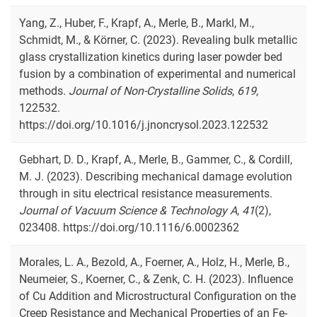
Yang, Z., Huber, F., Krapf, A., Merle, B., Markl, M.,
Schmidt, M., & Körner, C. (2023). Revealing bulk metallic
glass crystallization kinetics during laser powder bed
fusion by a combination of experimental and numerical
methods.
Journal of Non-Crystalline Solids
,
619
,
122532.
https://doi.org/10.1016/j.jnoncrysol.2023.122532
Gebhart, D. D., Krapf, A., Merle, B., Gammer, C., & Cordill,
M. J. (2023). Describing mechanical damage evolution
through in situ electrical resistance measurements.
Journal of Vacuum Science & Technology A
,
41
(2),
023408. https://doi.org/10.1116/6.0002362
Morales, L. A., Bezold, A., Foerner, A., Holz, H., Merle, B.,
Neumeier, S., Koerner, C., & Zenk, C. H. (2023). Influence
of Cu Addition and Microstructural Configuration on the
Creep Resistance and Mechanical Properties of an Fe-