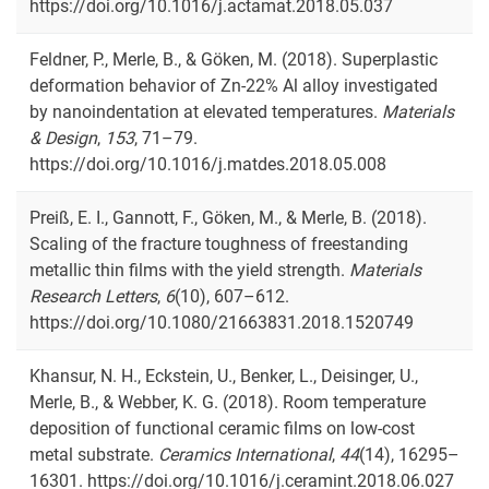
https://doi.org/10.1016/j.actamat.2018.05.037
Feldner, P., Merle, B., & Göken, M. (2018). Superplastic
deformation behavior of Zn-22% Al alloy investigated
by nanoindentation at elevated temperatures.
Materials
& Design
,
153
, 71–79.
https://doi.org/10.1016/j.matdes.2018.05.008
Preiß, E. I., Gannott, F., Göken, M., & Merle, B. (2018).
Scaling of the fracture toughness of freestanding
metallic thin films with the yield strength.
Materials
Research Letters
,
6
(10), 607–612.
https://doi.org/10.1080/21663831.2018.1520749
Khansur, N. H., Eckstein, U., Benker, L., Deisinger, U.,
Merle, B., & Webber, K. G. (2018). Room temperature
deposition of functional ceramic films on low-cost
metal substrate.
Ceramics International
,
44
(14), 16295–
16301. https://doi.org/10.1016/j.ceramint.2018.06.027