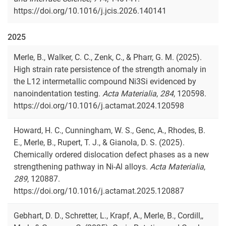
https://doi.org/10.1016/j.jcis.2026.140141
2025
Merle, B., Walker, C. C., Zenk, C., & Pharr, G. M. (2025).
High strain rate persistence of the strength anomaly in
the L12 intermetallic compound Ni3Si evidenced by
nanoindentation testing.
Acta Materialia
,
284
, 120598.
https://doi.org/10.1016/j.actamat.2024.120598
Howard, H. C., Cunningham, W. S., Genc, A., Rhodes, B.
E., Merle, B., Rupert, T. J., & Gianola, D. S. (2025).
Chemically ordered dislocation defect phases as a new
strengthening pathway in Ni-Al alloys.
Acta Materialia
,
289
, 120887.
https://doi.org/10.1016/j.actamat.2025.120887
Gebhart, D. D., Schretter, L., Krapf, A., Merle, B., Cordill,,