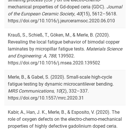
mechanical properties of Gd-doped ceria (GDC).
Journal
of the European Ceramic Society
,
40
(15), 5612–5618.
https://doi.org/10.1016/j.jeurceramsoc.2020.06.010
Krauß, S., Schieß, T., Göken, M., & Merle, B. (2020).
Revealing the local fatigue behavior of bimodal copper
laminates by micropillar fatigue tests.
Materials Science
and Engineering: A
,
788
, 139502.
https://doi.org/10.1016/j.msea.2020.139502
Merle, B., & Gabel, S. (2020). Small-scale high-cycle
fatigue testing by dynamic microcantilever bending.
MRS Communications
,
10
(2), 332–337.
https://doi.org/10.1557/mrc.2020.31
Kabir, A., Han, J. K., Merle, B., & Esposito, V. (2020). The
role of oxygen defects on the electro-chemo-mechanical
properties of highly defective gadolinium doped ceria.