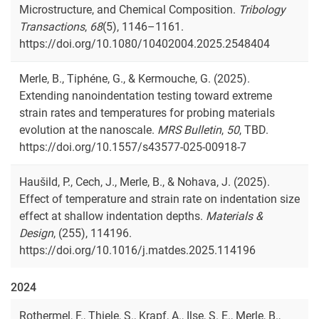
Microstructure, and Chemical Composition.
Tribology
Transactions
,
68
(5), 1146–1161.
https://doi.org/10.1080/10402004.2025.2548404
Merle, B., Tiphéne, G., & Kermouche, G. (2025).
Extending nanoindentation testing toward extreme
strain rates and temperatures for probing materials
evolution at the nanoscale.
MRS Bulletin
,
50
, TBD.
https://doi.org/10.1557/s43577-025-00918-7
Haušild, P., Cech, J., Merle, B., & Nohava, J. (2025).
Effect of temperature and strain rate on indentation size
effect at shallow indentation depths.
Materials &
Design
, (255), 114196.
https://doi.org/10.1016/j.matdes.2025.114196
2024
Rothermel, F., Thiele, S., Krapf, A., Ilse, S. E., Merle, B.,