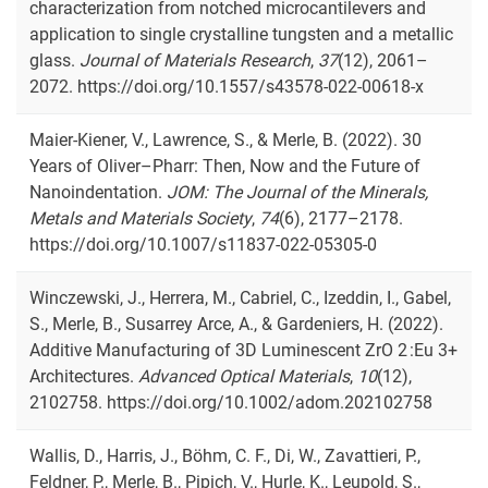
characterization from notched microcantilevers and
application to single crystalline tungsten and a metallic
glass.
Journal of Materials Research
,
37
(12), 2061–
2072. https://doi.org/10.1557/s43578-022-00618-x
Maier-Kiener, V., Lawrence, S., & Merle, B. (2022). 30
Years of Oliver–Pharr: Then, Now and the Future of
Nanoindentation.
JOM: The Journal of the Minerals,
Metals and Materials Society
,
74
(6), 2177–2178.
https://doi.org/10.1007/s11837-022-05305-0
Winczewski, J., Herrera, M., Cabriel, C., Izeddin, I., Gabel,
S., Merle, B., Susarrey Arce, A., & Gardeniers, H. (2022).
Additive Manufacturing of 3D Luminescent ZrO 2 :Eu 3+
Architectures.
Advanced Optical Materials
,
10
(12),
2102758. https://doi.org/10.1002/adom.202102758
Wallis, D., Harris, J., Böhm, C. F., Di, W., Zavattieri, P.,
Feldner, P., Merle, B., Pipich, V., Hurle, K., Leupold, S.,