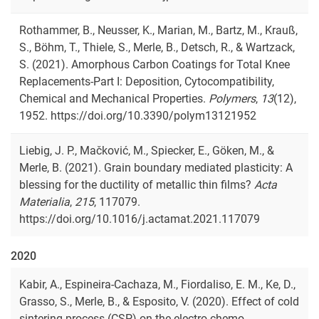
Rothammer, B., Neusser, K., Marian, M., Bartz, M., Krauß,
S., Böhm, T., Thiele, S., Merle, B., Detsch, R., & Wartzack,
S. (2021). Amorphous Carbon Coatings for Total Knee
Replacements-Part I: Deposition, Cytocompatibility,
Chemical and Mechanical Properties.
Polymers
,
13
(12),
1952. https://doi.org/10.3390/polym13121952
Liebig, J. P., Mačković, M., Spiecker, E., Göken, M., &
Merle, B. (2021). Grain boundary mediated plasticity: A
blessing for the ductility of metallic thin films?
Acta
Materialia
,
215
, 117079.
https://doi.org/10.1016/j.actamat.2021.117079
2020
Kabir, A., Espineira-Cachaza, M., Fiordaliso, E. M., Ke, D.,
Grasso, S., Merle, B., & Esposito, V. (2020). Effect of cold
sintering process (CSP) on the electro-chemo-