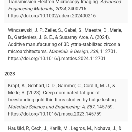
Transmission Electron Microscopy Imaging.
Advanced
Engineering Materials
,
2024
, 2400216.
https://doi.org/10.1002/adem.202400216
Winczewski, J. P., Zeiler, S., Gabel, S., Maestre, D., Merle,
B., Gardeniers, J. G. E., & Susarrey Arce, A. (2024).
Additive manufacturing of 3D yttria-stabilized zirconia
microarchitectures.
Materials & Design
,
238
, 112701.
https://doi.org/10.1016/j.matdes.2024.112701
2023
Krapf, A., Gebhart, D. D., Gammer, C., Cordill,, M. J., &
Merle, B. (2023). Creep-dominated fatigue of
freestanding gold thin films studied by bulge testing.
Materials Science and Engineering: A
,
887
, 145759.
https://doi.org/10.1016/j.msea.2023.145759
Haušild, P., Cech, J., Karlík, M., Legros, M., Nohava, J., &