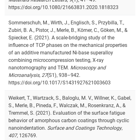
https://doi.org/10.1080/21663831.2020.1818323
Sommerschuh, M., Wirth, J., Englisch, S., Przybilla, T.,
Zubiri, B. A., Pistor, J., Merle, B., Körner, C., Göken, M., &
Spiecker, E. (2021). A scale-bridging study of the
influence of TCP phases on the mechanical properties
of an additive manufactured Ni-base superalloy
combining microcompression testing, X-ray
nanotomography and TEM.
Microscopy and
Microanalysis
,
27
(S1), 938–942.
https://doi.org/10.1017/S1431927621003603
Weikert, T., Wartzack, S., Baloglu, M. V., Willner, K., Gabel,
S., Merle, B., Pineda, F., Walczak, M., Rosenkranz, A., &
Tremmel, S. (2021). Evaluation of the surface fatigue
behavior of amorphous carbon coatings through cyclic
nanoindentation.
Surface and Coatings Technology
,
407
, 126769.