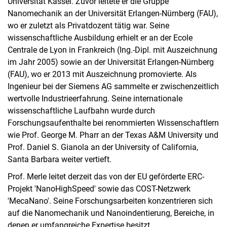
Universität Kassel. Zuvor leitete er die Gruppe
Nanomechanik an der Universität Erlangen-Nürnberg (FAU),
wo er zuletzt als Privatdozent tätig war. Seine
wissenschaftliche Ausbildung erhielt er an der Ecole
Centrale de Lyon in Frankreich (Ing.-Dipl. mit Auszeichnung
im Jahr 2005) sowie an der Universität Erlangen-Nürnberg
(FAU), wo er 2013 mit Auszeichnung promovierte. Als
Ingenieur bei der Siemens AG sammelte er zwischenzeitlich
wertvolle Industrieerfahrung. Seine internationale
wissenschaftliche Laufbahn wurde durch
Forschungsaufenthalte bei renommierten Wissenschaftlern
wie Prof. George M. Pharr an der Texas A&M University und
Prof. Daniel S. Gianola an der University of California,
Santa Barbara weiter vertieft.
Prof. Merle leitet derzeit das von der EU geförderte ERC-
Projekt 'NanoHighSpeed' sowie das COST-Netzwerk
'MecaNano'. Seine Forschungsarbeiten konzentrieren sich
Nach oben
auf die Nanomechanik und Nanoindentierung, Bereiche, in
denen er umfangreiche Expertise besitzt.