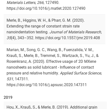
Materials Letters
,
266
, 127490.
https://doi.org/10.1016/j.matlet.2020.127490
Merle, B., Higgins, W. H., & Pharr, G. M. (2020).
Extending the range of constant strain rate
nanoindentation testing.
Journal of Materials Research
,
35
(4), 343–352. https://doi.org/10.1557/jmr.2019.408
Marian, M., Song, G. C., Wang, B., Fuenzalida, V. M.,
Krauß, S., Merle, B., Tremmel, S., Wartzack, S., Yu, J., &
Rosenkranz, A. (2020). Effective usage of 2D MXene
nanosheets as solid lubricant - Influence of contact
pressure and relative humidity.
Applied Surface Science
,
531
, 147311.
https://doi.org/10.1016/j.apsusc.2020.147311
2019
Hou, X., Krauß, S., & Merle, B. (2019). Additional grain