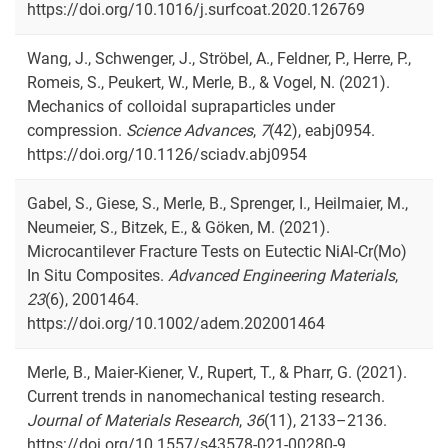
https://doi.org/10.1016/j.surfcoat.2020.126769
Wang, J., Schwenger, J., Ströbel, A., Feldner, P., Herre, P.,
Romeis, S., Peukert, W., Merle, B., & Vogel, N. (2021).
Mechanics of colloidal supraparticles under
compression.
Science Advances
,
7
(42), eabj0954.
https://doi.org/10.1126/sciadv.abj0954
Gabel, S., Giese, S., Merle, B., Sprenger, I., Heilmaier, M.,
Neumeier, S., Bitzek, E., & Göken, M. (2021).
Microcantilever Fracture Tests on Eutectic NiAl-Cr(Mo)
In Situ Composites.
Advanced Engineering Materials
,
23
(6), 2001464.
https://doi.org/10.1002/adem.202001464
Merle, B., Maier-Kiener, V., Rupert, T., & Pharr, G. (2021).
Current trends in nanomechanical testing research.
Journal of Materials Research
,
36
(11), 2133–2136.
https://doi.org/10.1557/s43578-021-00280-9