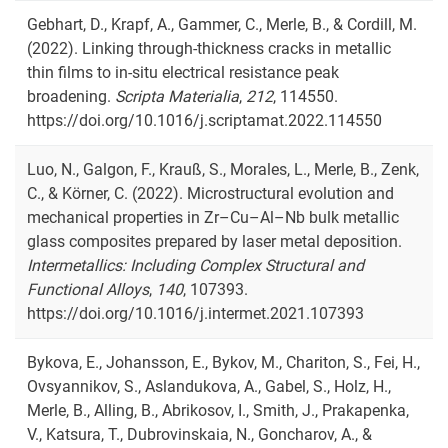
Gebhart, D., Krapf, A., Gammer, C., Merle, B., & Cordill, M.
(2022). Linking through-thickness cracks in metallic
thin films to in-situ electrical resistance peak
broadening.
Scripta Materialia
,
212
, 114550.
https://doi.org/10.1016/j.scriptamat.2022.114550
Luo, N., Galgon, F., Krauß, S., Morales, L., Merle, B., Zenk,
C., & Körner, C. (2022). Microstructural evolution and
mechanical properties in Zr–Cu–Al–Nb bulk metallic
glass composites prepared by laser metal deposition.
Intermetallics: Including Complex Structural and
Functional Alloys
,
140
, 107393.
https://doi.org/10.1016/j.intermet.2021.107393
Bykova, E., Johansson, E., Bykov, M., Chariton, S., Fei, H.,
Ovsyannikov, S., Aslandukova, A., Gabel, S., Holz, H.,
Merle, B., Alling, B., Abrikosov, I., Smith, J., Prakapenka,
V., Katsura, T., Dubrovinskaia, N., Goncharov, A., &