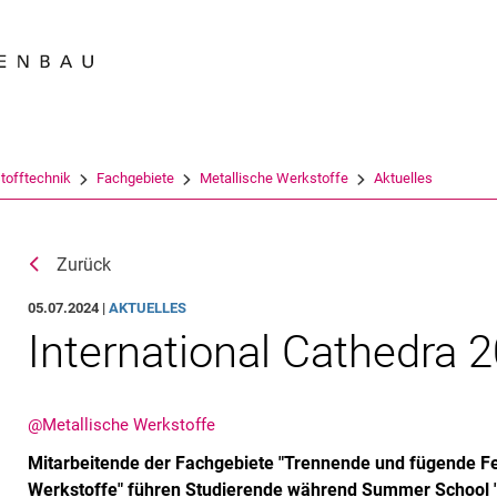
Springe direkt zu: Inhalt
Springe direkt zu: Suche
Springe direkt zu: Hauptnav
Suchmas
tofftechnik
Fachgebiete
Metallische Werkstoffe
Aktuelles
Zurück
05.07.2024 |
AKTUELLES
International Cathedra 
@Metallische Werkstoffe
Mitarbeitende der Fachgebiete "Trennende und fügende Fe
Werkstoffe" führen Studierende während Summer School "I