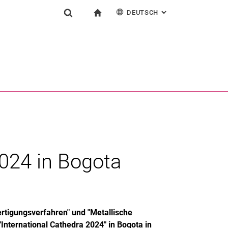
DEUTSCH
: ALTERNATIVE SEI
igation
zur Startseite
Suchformular
chine
English
Suchen (öffnet externen Link in einem neuen Fenst
2024 in Bogota
rtigungsverfahren" und "Metallische
nternational Cathedra 2024" in Bogota in