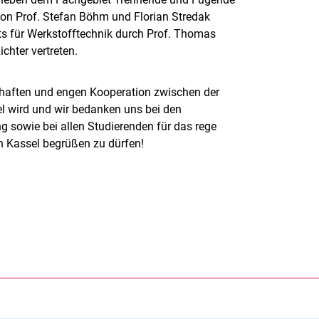
 von Prof. Stefan Böhm und Florian Stredak
uts für Werkstofftechnik durch Prof. Thomas
chter vertreten.
rhaften und engen Kooperation zwischen der
el wird und wir bedanken uns bei den
 sowie bei allen Studierenden für das rege
 in Kassel begrüßen zu dürfen!
rner Link, öffnet neues Fenster)
en (externer Link, öffnet neues Fenster)
te kopieren