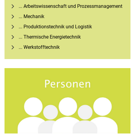
... Ar­beits­wis­sen­schaft und Pro­zess­ma­nage­ment
... Mechanik
... Produktionstechnik und Logistik
... Thermische Energietechnik
... Werkstofftechnik