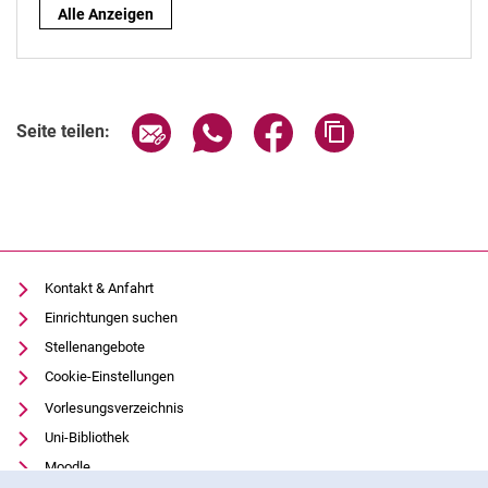
Nach Rolle:
Alle Anzeigen
Seite über E-Mail teilen
Seite über WhatsApp teilen (exter
Seite über Facebook teile
Adresse der Seite
Seite teilen:
Kontakt & Anfahrt
Einrichtungen suchen
Stellenangebote
Cookie-Einstellungen
Vorlesungsverzeichnis
Uni-Bibliothek
Moodle
Cookie-Hinweis