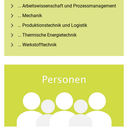
... Ar­beits­wis­sen­schaft und Pro­zess­ma­nage­ment
... Mechanik
... Produktionstechnik und Logistik
... Thermische Energietechnik
... Werkstofftechnik