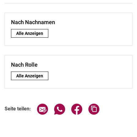
Nach Nachnamen
Nach Nachnamen:
Alle Anzeigen
Nach Rolle
Nach Rolle:
Alle Anzeigen
Seite über E-Mail teilen
Seite über WhatsApp teilen (exter
Seite über Facebook teile
Adresse der Seite
Seite teilen: