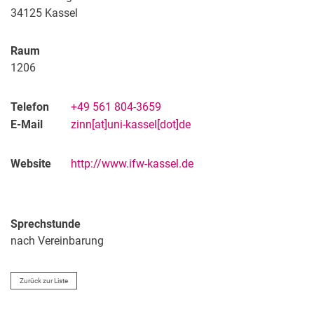
34125
Kassel
Raum
1206
Telefon
+49 561 804-3659
E-Mail
zinn[at]uni-kassel[dot]de
Website
http://www.ifw-kassel.de
Sprechstunde
nach Vereinbarung
Zurück zur Liste