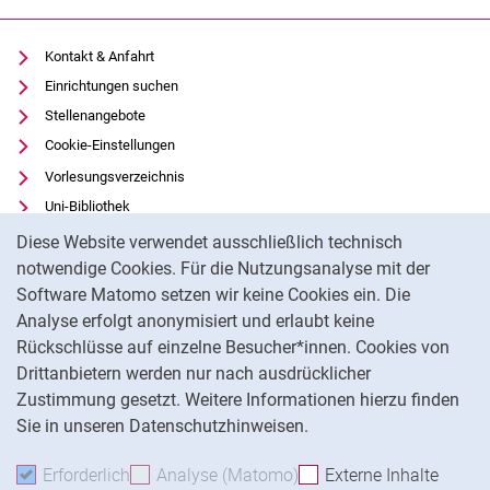
Kontakt & Anfahrt
Einrichtungen suchen
Stellenangebote
Cookie-Einstellungen
Vorlesungsverzeichnis
Uni-Bibliothek
Cookie-Hinweis
Moodle
Diese Website verwendet ausschließlich technisch
Panopto
notwendige Cookies. Für die Nutzungsanalyse mit der
Software Matomo setzen wir keine Cookies ein. Die
Datenschutz
Analyse erfolgt anonymisiert und erlaubt keine
Barrierefreiheit
Rückschlüsse auf einzelne Besucher*innen. Cookies von
Transparenter KI-Einsatz
Drittanbietern werden nur nach ausdrücklicher
Impressum
Zustimmung gesetzt. Weitere Informationen hierzu finden
Sie in unseren Datenschutzhinweisen.
Na
Erforderlich
Erforderliche Cookies akzeptieren
Analyse (Matomo)
Analyse-Cookies akzepti
Externe Inhalte
: Exte