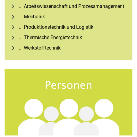
... Ar­beits­wis­sen­schaft und Pro­zess­ma­nage­ment
... Mechanik
... Produktionstechnik und Logistik
... Thermische Energietechnik
... Werkstofftechnik