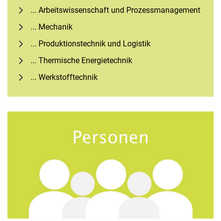
... Ar­beits­wis­sen­schaft und Pro­zess­ma­nage­ment
... Mechanik
... Produktionstechnik und Logistik
... Thermische Energietechnik
... Werkstofftechnik