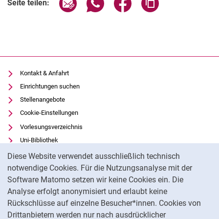
Seite über E-Mail teilen
Seite über WhatsApp teilen (exter
Seite über Facebook teile
Adresse der Seite
Seite teilen:
Kontakt & Anfahrt
Einrichtungen suchen
Stellenangebote
Cookie-Einstellungen
Vorlesungsverzeichnis
Uni-Bibliothek
Cookie-Hinweis
Moodle
Diese Website verwendet ausschließlich technisch
Panopto
notwendige Cookies. Für die Nutzungsanalyse mit der
Software Matomo setzen wir keine Cookies ein. Die
Datenschutz
Analyse erfolgt anonymisiert und erlaubt keine
Barrierefreiheit
Rückschlüsse auf einzelne Besucher*innen. Cookies von
Transparenter KI-Einsatz
Drittanbietern werden nur nach ausdrücklicher