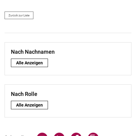
Zurück zur Liste
Nach Nachnamen
Nach Nachnamen:
Alle Anzeigen
Nach Rolle
Nach Rolle:
Alle Anzeigen