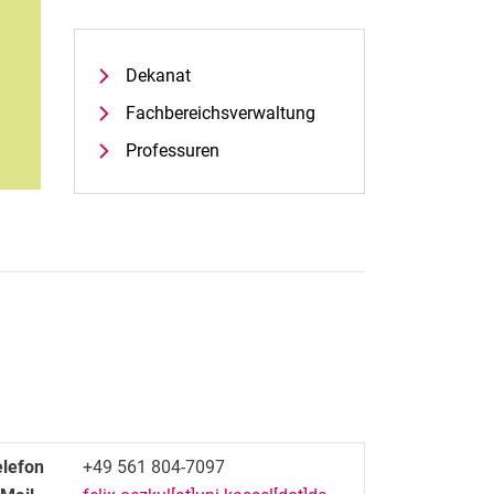
Dekanat
Fach­be­reichs­ver­wal­tung
Professuren
elefon
+49 561 804-7097