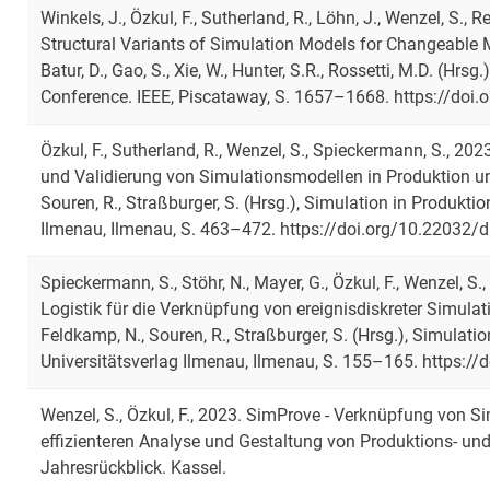
Winkels, J., Özkul, F., Sutherland, R., Löhn, J., Wenzel, S.
Structural Variants of Simulation Models for Changeable Ma
Batur, D., Gao, S., Xie, W., Hunter, S.R., Rossetti, M.D. (Hr
Conference. IEEE, Piscataway, S. 1657–1668. https://d
Özkul, F., Sutherland, R., Wenzel, S., Spieckermann, S., 20
und Validierung von Simulationsmodellen in Produktion und
Souren, R., Straßburger, S. (Hrsg.), Simulation in Produkti
Ilmenau, Ilmenau, S. 463–472. https://doi.org/10.22032/
Spieckermann, S., Stöhr, N., Mayer, G., Özkul, F., Wenzel, S
Logistik für die Verknüpfung von ereignisdiskreter Simulat
Feldkamp, N., Souren, R., Straßburger, S. (Hrsg.), Simulati
Universitätsverlag Ilmenau, Ilmenau, S. 155–165. https:/
Wenzel, S., Özkul, F., 2023. SimProve - Verknüpfung von S
effizienteren Analyse und Gestaltung von Produktions- u
Jahresrückblick. Kassel.