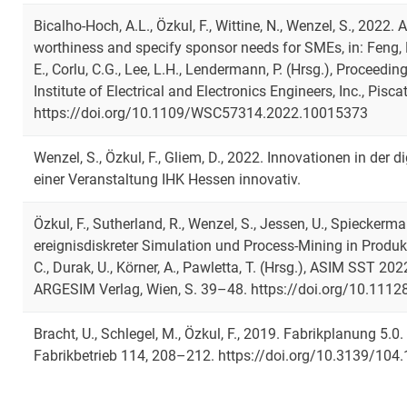
Bicalho-Hoch, A.L., Özkul, F., Wittine, N., Wenzel, S., 2022
worthiness and specify sponsor needs for SMEs, in: Feng, B.,
E., Corlu, C.G., Lee, L.H., Lendermann, P. (Hrsg.), Proceed
Institute of Electrical and Electronics Engineers, Inc., Pi
https://doi.org/10.1109/WSC57314.2022.10015373
Wenzel, S., Özkul, F., Gliem, D., 2022. Innovationen in der 
einer Veranstaltung IHK Hessen innovativ.
Özkul, F., Sutherland, R., Wenzel, S., Jessen, U., Spiecker
ereignisdiskreter Simulation und Process-Mining in Produkti
C., Durak, U., Körner, A., Pawletta, T. (Hrsg.), ASIM SST 2
ARGESIM Verlag, Wien, S. 39–48. https://doi.org/10.111
Bracht, U., Schlegel, M., Özkul, F., 2019. Fabrikplanung 5.0
Fabrikbetrieb 114, 208–212. https://doi.org/10.3139/104