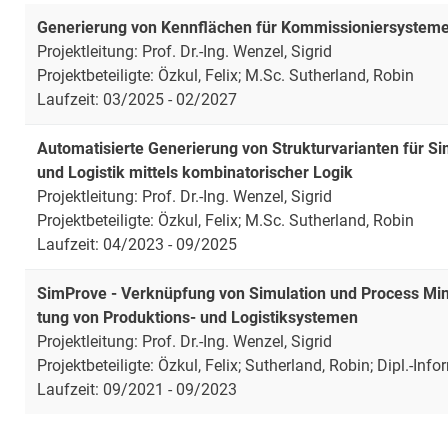
Generierung von Kennflächen für Kommissioniersysteme 
Projektleitung: Prof. Dr.-Ing. Wenzel, Sigrid
Projektbeteiligte: Özkul, Felix; M.Sc. Sutherland, Robin
Laufzeit: 03/2025 - 02/2027
Automatisierte Generierung von Strukturvarianten für S
und Logistik mittels kombinatorischer Logik
Projektleitung: Prof. Dr.-Ing. Wenzel, Sigrid
Projektbeteiligte: Özkul, Felix; M.Sc. Sutherland, Robin
Laufzeit: 04/2023 - 09/2025
Sim­Pro­ve - Ver­knüp­fung von Si­mu­la­ti­on und Pro­cess Mi­nin
tung von Pro­duk­ti­ons- und Lo­gis­tik­sys­te­men
Projektleitung: Prof. Dr.-Ing. Wenzel, Sigrid
Projektbeteiligte: Özkul, Felix; Sutherland, Robin; Dipl.-Info
Laufzeit: 09/2021 - 09/2023