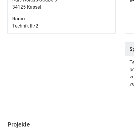
E
34125
Kassel
Raum
Technik III/2
S
T
pe
ve
ve
Projekte