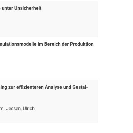
unter Unsicherheit
imulationsmodelle im Bereich der Produktion
g zur ef­fi­zi­en­te­ren Ana­ly­se und Ge­stal­
rm. Jessen, Ulrich