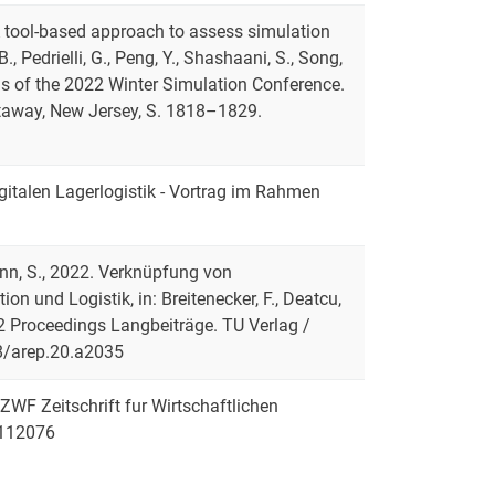
. A tool-based approach to assess simulation
 Pedrielli, G., Peng, Y., Shashaani, S., Song,
ings of the 2022 Winter Simulation Conference.
scataway, New Jersey, S. 1818–1829.
digitalen Lagerlogistik - Vortrag im Rahmen
mann, S., 2022. Verknüpfung von
on und Logistik, in: Breitenecker, F., Deatcu,
022 Proceedings Langbeiträge. TU Verlag /
28/arep.20.a2035
. ZWF Zeitschrift fur Wirtschaftlichen
.112076