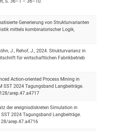
en, S. 36–1 – 36–10.
matisierte Generierung von Strukturvarianten
stik mittels kombinatorischer Logik,
 Löhn, J., Rehof, J., 2024. Strukturvarianz in
chrift für wirtschaftlichen Fabrikbetrieb
hanced Action-oriented Process Mining in
, ASIM SST 2024 Tagungsband Langbeiträge.
1128/arep.47.a4717
atz der ereignisdiskreten Simulation in
 ASIM SST 2024 Tagungsband Langbeiträge.
1128/arep.47.a4716