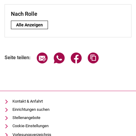
Nach Rolle
Nach Rolle:
Alle Anzeigen
Seite über E-Mail teilen
Seite über WhatsApp teilen (exter
Seite über Facebook teile
Adresse der Seite
Seite teilen:
Kontakt & Anfahrt
Einrichtungen suchen
Stellenangebote
Cookie-Einstellungen
Vorlesungsverzeichnis