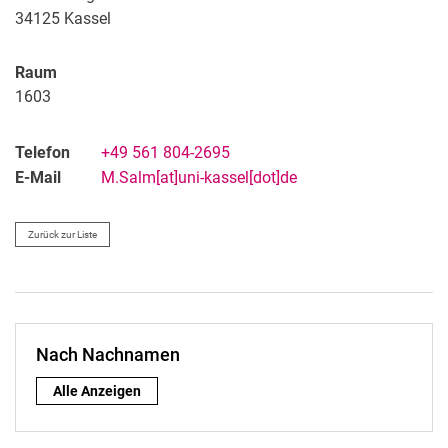
34125 Kassel
Raum
1603
Telefon
+49 561 804-2695
E-Mail
M.Salm[at]uni-kassel[dot]de
Zurück zur Liste
Nach Nachnamen
Nach Nachnamen:
Alle Anzeigen