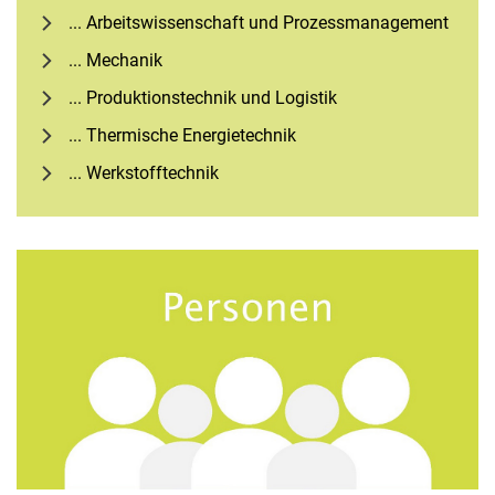
... Ar­beits­wis­sen­schaft und Pro­zess­ma­nage­ment
... Mechanik
... Produktionstechnik und Logistik
... Thermische Energietechnik
... Werkstofftechnik