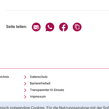
Seite über E-Mail teilen
Seite über WhatsApp teilen (exte
Seite über Facebook teil
Adresse der Sei
Seite teilen:
eichnis
Datenschutz
Barrierefreiheit
Transparenter KI-Einsatz
Impressum
nisch notwendige Cookies. Für die Nutzungsanalyse mit der Sof