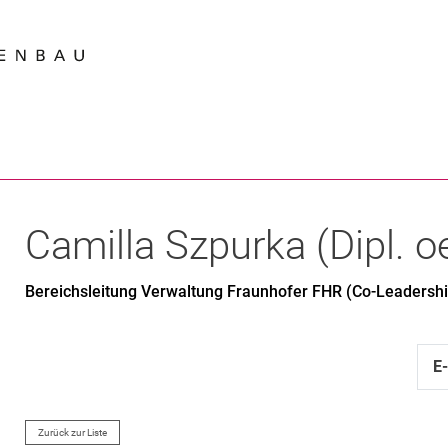
Springe direkt zu: Inhalt
Springe direkt zu: Suche
Springe direkt zu: Hauptnav
Suchmas
Camilla
Szpurka
(
Dipl. o
Bereichsleitung Verwaltung Fraunhofer FHR (Co-Leadershi
E
Zurück zur Liste