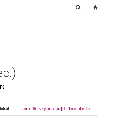
igation
zur Startseite
Suchformular
chine
Suchen (öffnet externen Link in einem neuen Fenst
ec.
)
p)
-Mail
camilla.szpurka[at]fhr.fraunhofer[dot]de