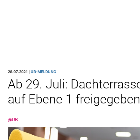
Springe direkt zu: Inhalt
Springe direkt zu: Suche
Springe direkt zu: Hauptnav
Suchmas
28.07.2021 |
UB-MELDUNG
Ab 29. Juli: Dachterras
auf Ebene 1 freigegebe
@UB