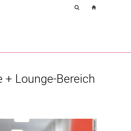
igation
zur Startseite
Suchformular
chine
Suchen (öffnet externen Link in einem neuen Fenst
se + Lounge-Bereich
n
Bild: UB Kassel