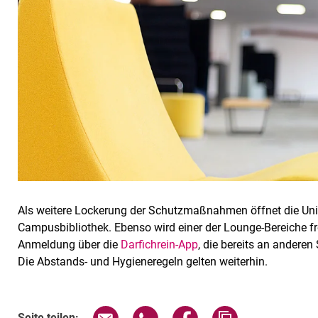
Als weitere Lockerung der Schutzmaßnahmen öffnet die Univ
Campusbibliothek. Ebenso wird einer der Lounge-Bereiche f
Anmeldung über die
Darfichrein-App
, die bereits an anderen
Die Abstands- und Hygieneregeln gelten weiterhin.
Seite über E-Mail teilen
Seite über WhatsApp teilen (exte
Seite über Facebook teil
Adresse der Sei
Seite teilen: