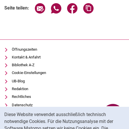
Seite über E-Mail teilen
Seite über WhatsApp teilen (exter
Seite über Facebook teile
Adresse der Seite
Seite teilen:
Öffnungszeiten
Kontakt & Anfahrt
Bibliothek A-Z
Cookie-Einstellungen
UB-Blog
Redaktion
Rechtliches
Datenschutz
Cookie-Hinweis
Barrierefreiheit
Diese Website verwendet ausschließlich technisch
Transparenter KI-Einsatz
notwendige Cookies. Für die Nutzungsanalyse mit der
Software Matomo setzen wir keine Cookies ein. Die
Impressum