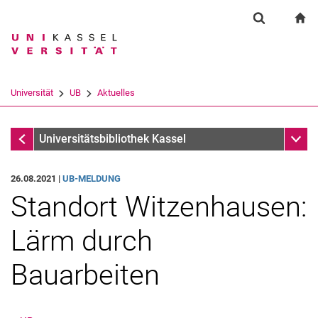
Springe direkt zu: Inhalt
Springe direkt zu: Suche
Springe direkt zu: Hauptnav
zu
Suchformul
Suchbegriff
Suchmaschine
Universität
UB
Aktuelles
Suchen (öffnet externen Link in einem 
Aktuelles
Unter
Universitätsbibliothek Kassel
26.08.2021 |
UB-MELDUNG
Standort Witzenhausen:
Lärm durch
Bauarbeiten