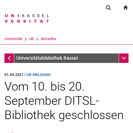
Springe direkt zu: Inhalt
Springe direkt zu: Suche
Springe direkt zu: Hauptnav
zu
Suchformul
Suchbegriff
Suchmaschine
Universität
UB
Aktuelles
Suchen (öffnet externen Link in einem 
Aktuelles
Unter
Universitätsbibliothek Kassel
01.09.2021 |
UB-MELDUNG
Vom 10. bis 20.
September DITSL-
Bibliothek geschlossen