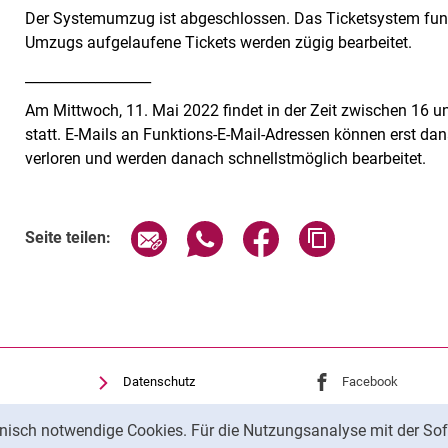
Der Systemumzug ist abgeschlossen. Das Ticketsystem funk
Umzugs aufgelaufene Tickets werden zügig bearbeitet.
__________________
Am Mittwoch, 11. Mai 2022 findet in der Zeit zwischen 16
statt. E-Mails an Funktions-E-Mail-Adressen können erst da
verloren und werden danach schnellstmöglich bearbeitet.
Seite über E-Mail teilen
Seite über WhatsApp teilen (exte
Seite über Facebook teil
Adresse der Sei
Seite teilen:
Datenschutz
Externer Link: Univ
Facebook
(öffnet 
Barrierefreiheit
Externer Link: Univ
Youtube
(öffnet ne
nisch notwendige Cookies. Für die Nutzungsanalyse mit der Sof
Transparenter KI-Einsatz
Externer Link: Univ
Instagram
(öffnet 