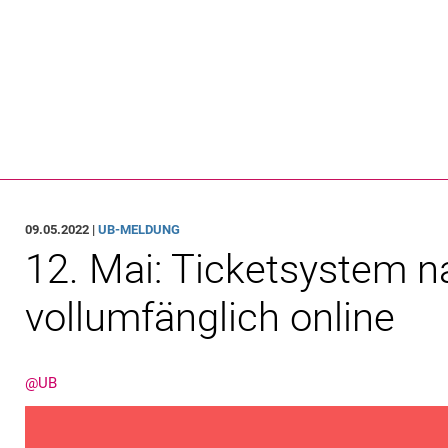
Springe direkt zu: Inhalt
Springe direkt zu: Suche
Springe direkt zu: Hauptnav
Suchmas
09.05.2022 |
UB-MELDUNG
12. Mai: Ticketsystem 
vollumfänglich online
@UB