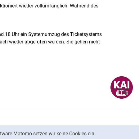
tioniert wieder vollumfänglich. Während des
 und 18 Uhr ein Systemumzug des Ticketsystems
nach wieder abgerufen werden. Sie gehen nicht
rner Link, öffnet neues Fenster)
en (externer Link, öffnet neues Fenster)
te kopieren
ersität Kassel auf
neues Fenster)
ersität Kassel auf
ues Fenster)
tware Matomo setzen wir keine Cookies ein.
ersität Kassel auf
neues Fenster)
Nach oben