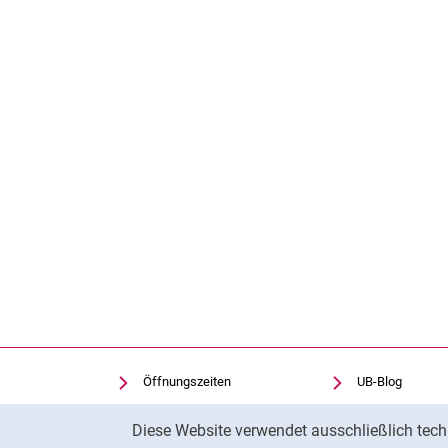
Öffnungszeiten
UB-Blog
Kontakt & Anfahrt
Redaktion
Cookie-Hinweis
Diese Website verwendet ausschließlich tech
Bibliothek A-Z
Rechtliches