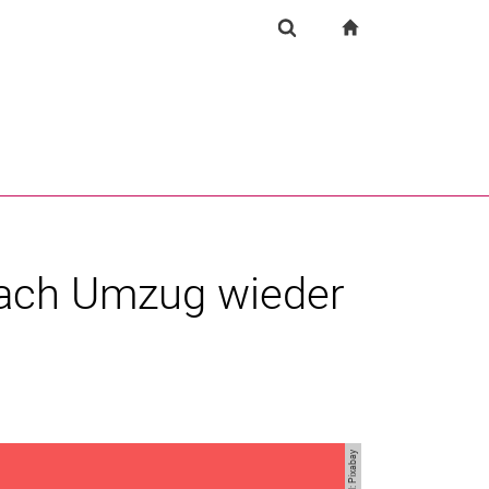
igation
zur Startseite
Suchformular
chine
Suchen (öffnet externen Link in einem neuen Fenst
nach Umzug wieder
Bild: Pixabay