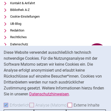
Kontakt & Anfahrt
Bibliothek A-Z
Cookie-Einstellungen
UB-Blog
Redaktion
Rechtliches
Datenschutz
Cookie-Hinweis
Barrierefreiheit
Diese Website verwendet ausschließlich technisch
Transparenter KI-Einsatz
notwendige Cookies. Für die Nutzungsanalyse mit der
Software Matomo setzen wir keine Cookies ein. Die
Impressum
Analyse erfolgt anonymisiert und erlaubt keine
Externer Link: Universität Kassel auf
Facebook
(öffnet neues Fenster)
Rückschlüsse auf einzelne Besucher*innen. Cookies von
Externer Link: Universität Kassel auf
Youtube
(öffnet neues Fenster)
Drittanbietern werden nur nach ausdrücklicher
Zustimmung gesetzt. Weitere Informationen hierzu finden
Externer Link: Universität Kassel auf
Instagram
(öffnet neues Fenster)
Sie in unseren
Datenschutzhinweisen
.
Na
Erforderlich
Erforderliche Cookies akzeptieren
Analyse (Matomo)
Analyse-Cookies akzepti
Externe Inhalte
: Exte