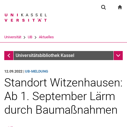
Springe direkt zu: Inhalt
Springe direkt zu: Suche
Springe direkt zu: Hauptnav
zu
Suchformul
Suchbegriff
Suchmaschine
Universität
UB
Aktuelles
Suchen (öffnet externen Link in einem 
Aktuelles
Unter
Universitätsbibliothek Kassel
12.09.2022 |
UB-MELDUNG
Standort Witzenhausen:
Ab 1. September Lärm
durch Baumaßnahmen