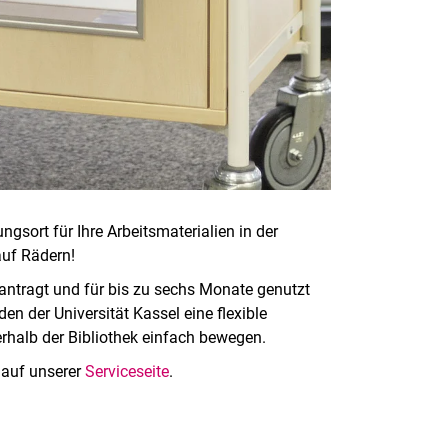
gsort für Ihre Arbeitsmaterialien in der
auf Rädern!
ntragt und für bis zu sechs Monate genutzt
n der Universität Kassel eine flexible
erhalb der Bibliothek einfach bewegen.
 auf unserer
Serviceseite
.
rner Link, öffnet neues Fenster)
en (externer Link, öffnet neues Fenster)
te kopieren