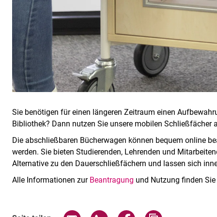
Sie benötigen für einen längeren Zeitraum einen Aufbewahrun
Bibliothek? Dann nutzen Sie unsere mobilen Schließfächer 
Die abschließbaren Bücherwagen können bequem online bea
werden. Sie bieten Studierenden, Lehrenden und Mitarbeitende
Alternative zu den Dauerschließfächern und lassen sich inn
Alle Informationen zur
Beantragung
und Nutzung finden Sie
Seite über E-Mail teilen
Seite über WhatsApp teilen (exte
Seite über Facebook teil
Adresse der Sei