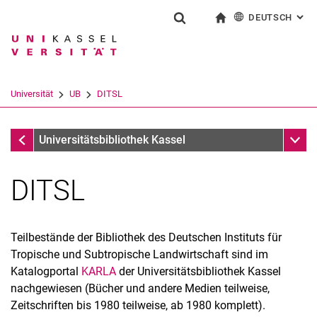
DEUTSCH
: AL
Springe direkt zu: Inhalt
Springe direkt zu: Suche
Springe direkt zu: Hauptnav
zur Startseite
Suchformular
Suchbegriff
English
Suchmaschine
Universität
UB
DITSL
Suchen (öffnet externen Link in einem 
UB
Unter
Universitätsbibliothek Kassel
DITSL
Teilbestände der Bibliothek des Deutschen Instituts für
Tropische und Subtropische Landwirtschaft sind im
Katalogportal
KARLA
der Universitätsbibliothek Kassel
nachgewiesen (Bücher und andere Medien teilweise,
Zeitschriften bis 1980 teilweise, ab 1980 komplett).