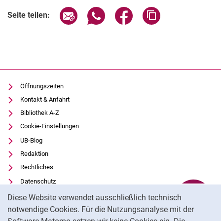
Historische Musikalien
Seite über E-Mail teilen
Seite über WhatsApp teilen (exter
Seite über Facebook teile
Adresse der Seite
Seite teilen:
Alte Drucke
Historische Bibliotheken
Nachlässe
Digitalisate
Formulare
Buchpatenschaften
Öffnungszeiten
Kontakt & Anfahrt
Bibliothek A-Z
Cookie-Einstellungen
UB-Blog
Redaktion
Rechtliches
Datenschutz
Cookie-Hinweis
Barrierefreiheit
Diese Website verwendet ausschließlich technisch
Transparenter KI-Einsatz
notwendige Cookies. Für die Nutzungsanalyse mit der