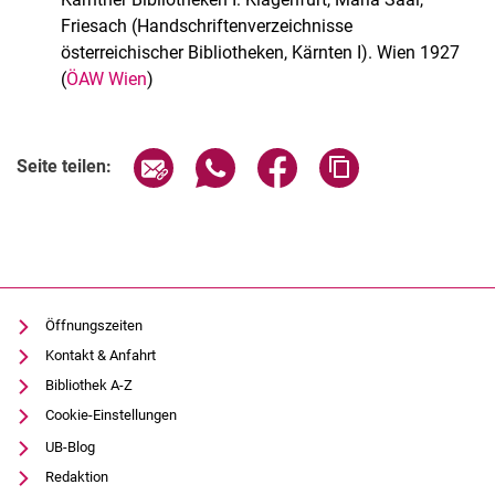
Historische Musikalien
Friesach (Handschriftenverzeichnisse
Alte Drucke
österreichischer Bibliotheken, Kärnten I). Wien 1927
Historische Bibliotheken
(
ÖAW Wien
)
Nachlässe
Digitalisate
Seite über E-Mail teilen
Seite über WhatsApp teilen (exter
Seite über Facebook teile
Adresse der Seite
Formulare
Seite teilen:
Buchpatenschaften
Öffnungszeiten
Kontakt & Anfahrt
Bibliothek A-Z
Cookie-Einstellungen
UB-Blog
Redaktion