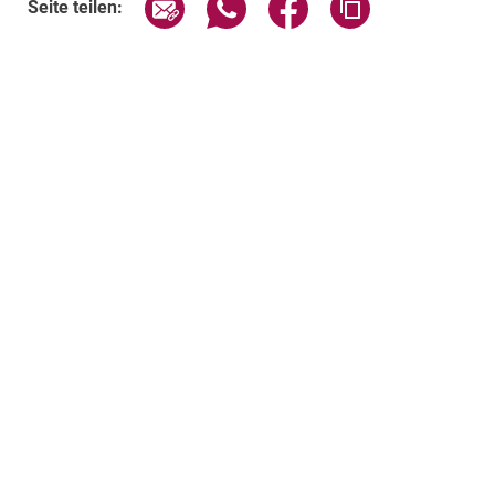
Seite über E-Mail teilen
Seite über WhatsApp teilen (exte
Seite über Facebook teil
Adresse der Sei
Seite teilen: