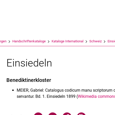
Springe direkt zu: Inhalt
Springe direkt zu: Suche
Springe direkt zu: Hauptnav
Suchmas
ngen
Handschriftenkataloge
Kataloge International
Schweiz
Einsi
Einsiedeln
Benediktinerkloster
MEIER, Gabriel: Catalogus codicum manu scriptorum qui
servantur. Bd. 1. Einsiedeln 1899 (
Wikimedia common