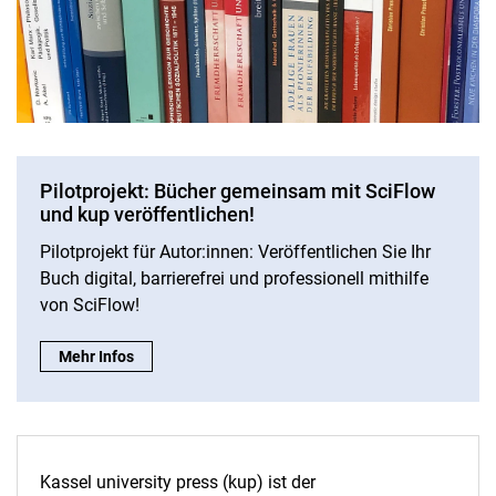
Hochschulbibliografie
Open Access
Pilotprojekt: Bücher gemeinsam mit SciFlow
kassel university press
und kup veröffentlichen!
Publikationsprozess
Pilotprojekt für Autor:innen: Veröffentlichen Sie Ihr
Katalog
Buch digital, barrierefrei und professionell mithilfe
Schriftenreihen
von SciFlow!
Publikationsanfrage
Pilotprojekt: Bücher gemeinsam mit SciFlow und kup veröffent
Mehr Infos
Kostenkalkulation
Richtlinie
AGB
Publikationsserver KOBRA
Kassel university press (kup) ist der
Publikationshinweise