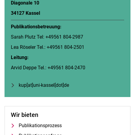
Diagonale 10
34127 Kassel
Publikationsbetreuung:
Sarah Plutz Tel: +49561 804-2987
Lea Röseler Tel.: +49561 804-2501
Leitung:
Arvid Deppe Tel.: +49561 804-2470
kup[at]uni-kassel[dot]de
Wir bieten
Publikationsprozess