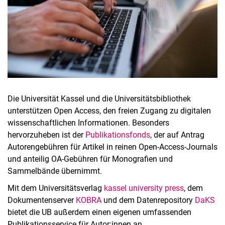
Hochschulbibliografie
Open Access
kassel university press
Die Universität Kassel und die Universitätsbibliothek
Publikationsserver KOBRA
unterstützen Open Access, den freien Zugang zu digitalen
Publikationshinweise
wissenschaftlichen Informationen. Besonders
Sciflow
hervorzuheben ist der
Publikationsfonds
, der auf Antrag
Autorengebühren für Artikel in reinen Open-Access-Journals
und anteilig OA-Gebühren für Monografien und
Sammelbände übernimmt.
Mit dem Universitätsverlag
kassel university press
, dem
Dokumentenserver
KOBRA
und dem Datenrepository
DaKS
bietet die UB außerdem einen eigenen umfassenden
Publikationsservice für Autor:innen an.