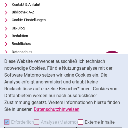
Kontakt & Anfahrt
Bibliothek A-Z
Cookie-Einstellungen
UB-Blog
Redaktion
Rechtliches
Datenschutz
Cookie-Hinweis
Barrierefreiheit
Diese Website verwendet ausschließlich technisch
Transparenter KI-Einsatz
notwendige Cookies. Für die Nutzungsanalyse mit der
Software Matomo setzen wir keine Cookies ein. Die
Impressum
Analyse erfolgt anonymisiert und erlaubt keine
Externer Link: Universität Kassel auf
Facebook
(öffnet neues Fenster)
Rückschlüsse auf einzelne Besucher*innen. Cookies von
Externer Link: Universität Kassel auf
Youtube
(öffnet neues Fenster)
Drittanbietern werden nur nach ausdrücklicher
Zustimmung gesetzt. Weitere Informationen hierzu finden
Externer Link: Universität Kassel auf
Instagram
(öffnet neues Fenster)
Sie in unseren
Datenschutzhinweisen
.
Na
Erforderlich
Erforderliche Cookies akzeptieren
Analyse (Matomo)
Analyse-Cookies akzepti
Externe Inhalte
: Exte