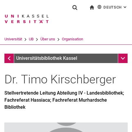
DEUTSCH
: AL
Springe direkt zu: Inhalt
Springe direkt zu: Suche
Springe direkt zu: Hauptnav
zur Startseite
Suchformular
Suchbegriff
English
Suchmaschine
Universität
UB
Über uns
Organisation
Suchen (öffnet externen Link in einem 
Mitarbeiterseiten
Unter
Universitätsbibliothek Kassel
Dr.
Timo
Kirschberger
Stellvertretende Leitung Abteilung IV - Landesbibliothek;
Fachreferat Hassiaca; Fachreferat Murhardsche
Bibliothek