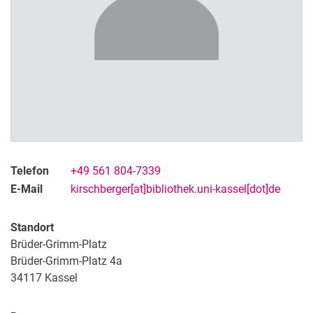
Telefon
+49 561 804-7339
E-Mail
kirschberger[at]bibliothek.uni-kassel[dot]de
Standort
Kontakt
Brüder-Grimm-Platz
Projekte
Brüder-Grimm-Platz 4a
Profil
34117
Kassel
Organisation
Stellenangebote, Ausbildung, Praktika