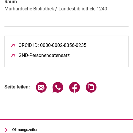
Raum
Öffentlichkeitsarbeit
Murhardsche Bibliothek / Landesbibliothek, 1240
ORCID ID: 0000-0002-8356-0235
(öffnet neues Fenster)
GND-Personendatensatz
(öffnet neues Fenster)
Seite über E-Mail teilen
Seite über WhatsApp teilen (exter
Seite über Facebook teile
Adresse der Seite
Seite teilen:
Öffnungszeiten