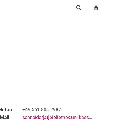
igation
zur Startseite
Suchformular
chine
Suchen (öffnet externen Link in einem neuen Fenst
elefon
+49 561 804-2987
-Mail
schneider[at]bibliothek.uni-kassel[dot]de