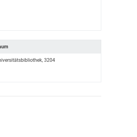
aum
iversitätsbibliothek, 3204
rner Link, öffnet neues Fenster)
en (externer Link, öffnet neues Fenster)
te kopieren