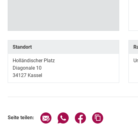
Standort
R
Holländischer Platz
Un
Diagonale 10
34127
Kassel
Seite über E-Mail teilen
Seite über WhatsApp teilen (exte
Seite über Facebook teil
Adresse der Sei
Seite teilen: