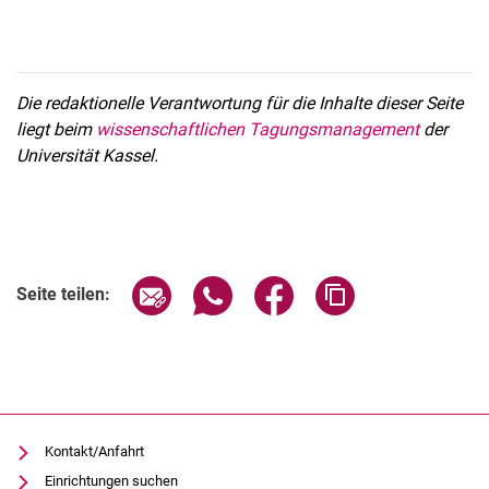
Verwandte Links
Die redaktionelle Verantwortung für die Inhalte dieser Seite
liegt beim
wissenschaftlichen Tagungsmanagement
der
Universität Kassel.
Seite über E-Mail teilen
Seite über WhatsApp teilen (exter
Seite über Facebook teile
Adresse der Seite
Seite teilen:
Kontakt/Anfahrt
Einrichtungen suchen