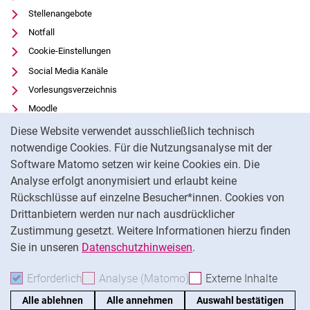
Stellenangebote
Notfall
Cookie-Einstellungen
Social Media Kanäle
Vorlesungsverzeichnis
Moodle
Cookie-Hinweis
Panopto
Diese Website verwendet ausschließlich technisch
Universitätsbibliothek
notwendige Cookies. Für die Nutzungsanalyse mit der
Software Matomo setzen wir keine Cookies ein. Die
Datenschutz
Analyse erfolgt anonymisiert und erlaubt keine
Barrierefreiheit
Rückschlüsse auf einzelne Besucher*innen. Cookies von
Transparenter KI-Einsatz
Drittanbietern werden nur nach ausdrücklicher
Impressum
Zustimmung gesetzt. Weitere Informationen hierzu finden
Sie in unseren
Datenschutzhinweisen
.
Na
Erforderlich
Erforderliche Cookies akzeptieren
Analyse (Matomo)
Analyse-Cookies akzepti
Externe Inhalte
: Exte
Alle ablehnen
Alle annehmen
Auswahl bestätigen