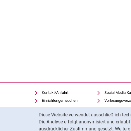
Kontakt/Anfahrt
Social Media Ka
Einrichtungen suchen
Vorlesungsverz
Stellenangebote
Moodle
Cookie-Hinweis
Diese Website verwendet ausschließlich tech
Notfall
Panopto
Die Analyse erfolgt anonymisiert und erlaub
Cookie-Einstellungen
Universitätsbibl
ausdrücklicher Zustimmung gesetzt. Weitere 