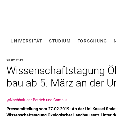
Springe direkt zu: Inhalt
Springe direkt zu: Suche
Springe direkt zu: Hauptnav
Suchmas
UNIVERSITÄT
STUDIUM
FORSCHUNG
Hochschule fü
28.02.2019
Wis­sen­schafts­ta­gung Ök
bau ab 5. März an der Un
@Nachhaltiger Betrieb und Campus
Pressemitteilung vom 27.02.2019: An der Uni Kassel findet
Wissenschaftstagung Ökologischer Landbau statt. Unter d