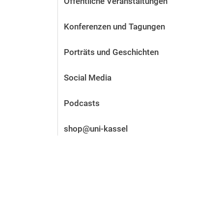
Öffentliche Veranstaltungen
Vor der Bewerbung
Stellenangebote
Konferenzen und Tagungen
Nach der Bewerbung
Alum­ni und Freunde
Porträts und Geschichten
Im Studium
Kontakt und Standorte
Social Media
Kontakt und Beratung
Podcasts
shop@uni-kassel