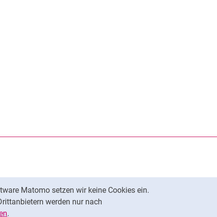
rner Link, öffnet neues Fenster)
en (externer Link, öffnet neues Fenster)
te kopieren
tware Matomo setzen wir keine Cookies ein.
Nach oben
Drittanbietern werden nur nach
en
.