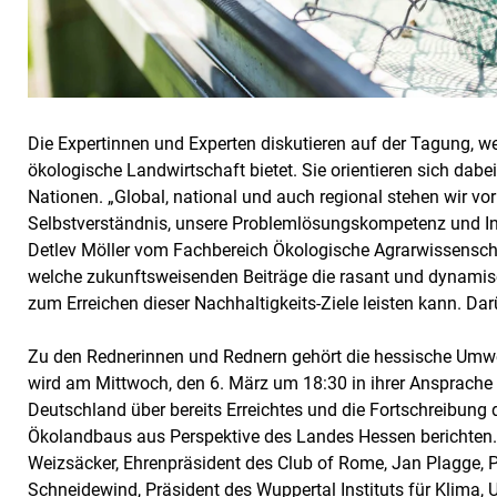
Die Expertinnen und Experten diskutieren auf der Tagung, w
ökologische Landwirtschaft bietet. Sie orientieren sich dabe
Nationen. „Global, national und auch regional stehen wir vo
Selbstverständnis, unsere Problemlösungskompetenz und Inno
Detlev Möller vom Fachbereich Ökologische Agrarwissenschaf
welche zukunftsweisenden Beiträge die rasant und dynami
zum Erreichen dieser Nachhaltigkeits-Ziele leisten kann. Da
Zu den Rednerinnen und Rednern gehört die hessische Umwel
wird am Mittwoch, den 6. März um 18:30 in ihrer Ansprac
Deutschland über bereits Erreichtes und die Fortschreibung
Ökolandbaus aus Perspektive des Landes Hessen berichten.
Weizsäcker, Ehrenpräsident des Club of Rome, Jan Plagge,
Schneidewind, Präsident des Wuppertal Instituts für Klima, 