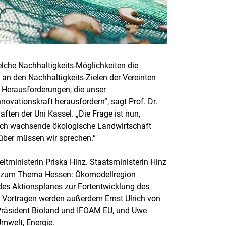
elche Nachhaltigkeits-Möglichkeiten die
i an den Nachhaltigkeits-Zielen der Vereinten
r Herausforderungen, die unser
vationskraft herausfordern“, sagt Prof. Dr.
ten der Uni Kassel. „Die Frage ist nun,
sch wachsende ökologische Landwirtschaft
rüber müssen wir sprechen.“
tministerin Priska Hinz. Staatsministerin Hinz
he zum Thema Hessen: Ökomodellregion
 des Aktionsplanes zur Fortentwicklung des
 Vortragen werden außerdem Ernst Ulrich von
 Präsident Bioland und IFOAM EU, und Uwe
Umwelt, Energie.