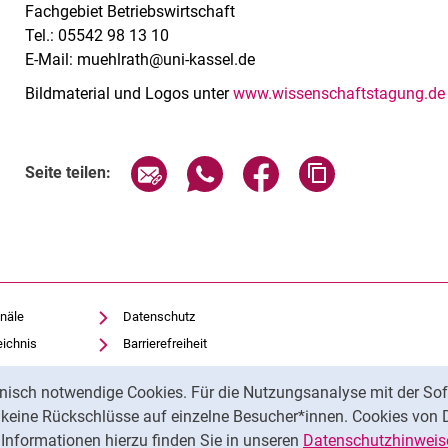
Fachgebiet Betriebswirtschaft
Tel.: 05542 98 13 10
E-Mail: muehlrath@uni-kassel.de
Bildmaterial und Logos unter
www.wissenschaftstagung.de
Seite über E-Mail teilen
Seite über WhatsApp teilen (exte
Seite über Facebook teil
Adresse der Sei
Seite teilen:
näle
Datenschutz
eichnis
Barrierefreiheit
Transparenter KI-Einsatz
nisch notwendige Cookies. Für die Nutzungsanalyse mit der Sof
Impressum
t keine Rückschlüsse auf einzelne Besucher*innen. Cookies von 
iothek
Informationen hierzu finden Sie in unseren
Datenschutzhinweis