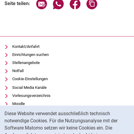
Seite über E-Mail teilen
Seite über WhatsApp teilen (exter
Seite über Facebook teile
Adresse der Seite
Seite teilen:
Kontakt/Anfahrt
Einrichtungen suchen
Stellenangebote
Notfall
Cookie-Einstellungen
Social Media Kanäle
Vorlesungsverzeichnis
Moodle
Cookie-Hinweis
Panopto
Diese Website verwendet ausschließlich technisch
Universitätsbibliothek
notwendige Cookies. Für die Nutzungsanalyse mit der
Software Matomo setzen wir keine Cookies ein. Die
Datenschutz