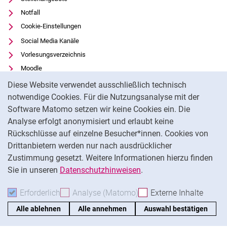
Notfall
Cookie-Einstellungen
Social Media Kanäle
Vorlesungsverzeichnis
Moodle
Cookie-Hinweis
Panopto
Diese Website verwendet ausschließlich technisch
Universitätsbibliothek
notwendige Cookies. Für die Nutzungsanalyse mit der
Software Matomo setzen wir keine Cookies ein. Die
Datenschutz
Analyse erfolgt anonymisiert und erlaubt keine
Barrierefreiheit
Rückschlüsse auf einzelne Besucher*innen. Cookies von
Transparenter KI-Einsatz
Drittanbietern werden nur nach ausdrücklicher
Impressum
Zustimmung gesetzt. Weitere Informationen hierzu finden
Sie in unseren
Datenschutzhinweisen
.
Na
Erforderlich
Erforderliche Cookies akzeptieren
Analyse (Matomo)
Analyse-Cookies akzepti
Externe Inhalte
: Exte
Alle ablehnen
Alle annehmen
Auswahl bestätigen