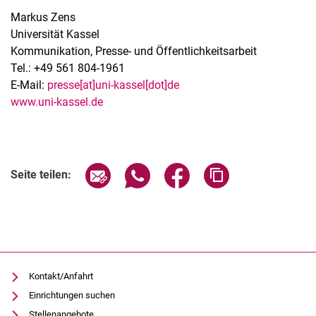
Markus Zens
Universität Kassel
Kommunikation, Presse- und Öffentlichkeitsarbeit
Tel.: +49 561 804-1961
E-Mail:
presse[at]uni-kassel[dot]de
www.uni-kassel.de
Seite über E-Mail teilen
Seite über WhatsApp teilen (exter
Seite über Facebook teile
Adresse der Seite
Seite teilen:
Kontakt/Anfahrt
Einrichtungen suchen
Stellenangebote