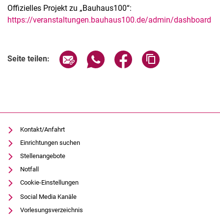
Offizielles Projekt zu „Bauhaus100“:
https://veranstaltungen.bauhaus100.de/admin/dashboard
Seite über E-Mail teilen
Seite über WhatsApp teilen (exter
Seite über Facebook teile
Adresse der Seite
Seite teilen:
Kontakt/Anfahrt
Einrichtungen suchen
Stellenangebote
Notfall
Cookie-Einstellungen
Social Media Kanäle
Vorlesungsverzeichnis