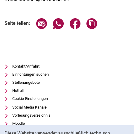
Seite über E-Mail teilen
Seite über WhatsApp teilen (exter
Seite über Facebook teile
Adresse der Seite
Seite teilen:
Kontakt/Anfahrt
Einrichtungen suchen
Stellenangebote
Notfall
Cookie-Einstellungen
Social Media Kanäle
Vorlesungsverzeichnis
Moodle
Cookie-Hinweis
Panopto
Diese Website verwendet ausschließlich technisch