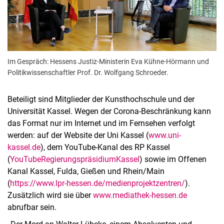
Im Gespräch: Hessens Justiz-Ministerin Eva Kühne-Hörmann und
Politikwissenschaftler Prof. Dr. Wolfgang Schroeder.
Beteiligt sind Mitglieder der Kunsthochschule und der
Universität Kassel. Wegen der Corona-Beschränkung kann
das Format nur im Internet und im Fernsehen verfolgt
werden: auf der Website der Uni Kassel (
www.uni-
kassel.de
), dem YouTube-Kanal des RP Kassel
(
YouTubeRegierungspräsidiumKassel
) sowie im Offenen
Kanal Kassel, Fulda, Gießen und Rhein/Main
(
https://www.lpr-hessen.de/medienprojektzentren/
).
Zusätzlich wird sie über
www.mediathek-hessen.de
abrufbar sein.