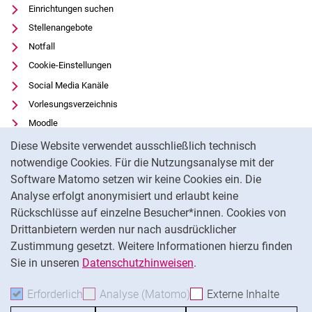
Einrichtungen suchen
Stellenangebote
Notfall
Cookie-Einstellungen
Social Media Kanäle
Vorlesungsverzeichnis
Moodle
Cookie-Hinweis
Panopto
Diese Website verwendet ausschließlich technisch
Universitätsbibliothek
notwendige Cookies. Für die Nutzungsanalyse mit der
Software Matomo setzen wir keine Cookies ein. Die
Datenschutz
Analyse erfolgt anonymisiert und erlaubt keine
Barrierefreiheit
Rückschlüsse auf einzelne Besucher*innen. Cookies von
Transparenter KI-Einsatz
Drittanbietern werden nur nach ausdrücklicher
Impressum
Zustimmung gesetzt. Weitere Informationen hierzu finden
Sie in unseren
Datenschutzhinweisen
.
Na
Erforderlich
Erforderliche Cookies akzeptieren
Analyse (Matomo)
Analyse-Cookies akzepti
Externe Inhalte
: Exte