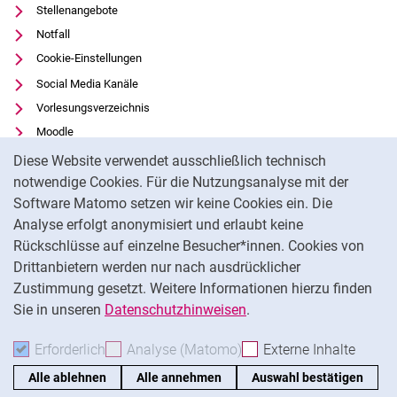
Stellenangebote
Notfall
Cookie-Einstellungen
Social Media Kanäle
Vorlesungsverzeichnis
Moodle
Cookie-Hinweis
Panopto
Diese Website verwendet ausschließlich technisch
Universitätsbibliothek
notwendige Cookies. Für die Nutzungsanalyse mit der
Software Matomo setzen wir keine Cookies ein. Die
Datenschutz
Analyse erfolgt anonymisiert und erlaubt keine
Barrierefreiheit
Rückschlüsse auf einzelne Besucher*innen. Cookies von
Transparenter KI-Einsatz
Drittanbietern werden nur nach ausdrücklicher
Impressum
Zustimmung gesetzt. Weitere Informationen hierzu finden
Sie in unseren
Datenschutzhinweisen
.
Na
Erforderlich
Erforderliche Cookies akzeptieren
Analyse (Matomo)
Analyse-Cookies akzepti
Externe Inhalte
: Exte
Alle ablehnen
Alle annehmen
Auswahl bestätigen