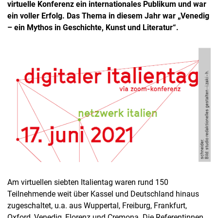
virtuelle Konferenz ein internationales Publikum und war
ein voller Erfolg. Das Thema in diesem Jahr war „Venedig
– ein Mythos in Geschichte, Kunst und Literatur“.
Bil
d:
s
t
u
o
r
e
d
a
k
ti
o
n
ell
e
s
g
e
s
t
al
t
e
n - i.
z
a
ki -
h.
s
c
h
n
ei
d
di
er.
Am virtuellen siebten Italientag waren rund 150
Teilnehmende weit über Kassel und Deutschland hinaus
zugeschaltet, u.a. aus Wuppertal, Freiburg, Frankfurt,
Oxford, Venedig, Florenz und Cremona. Die Referentinnen