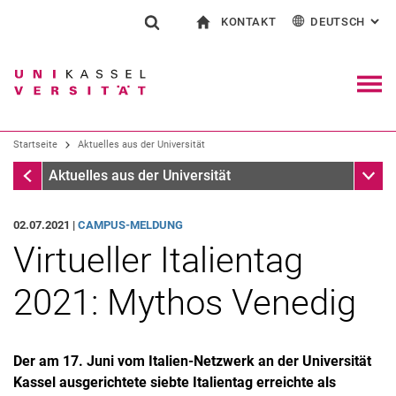
KONTAKT
DEUTSCH
: AL
Springe direkt zu: Inhalt
Springe direkt zu: Suche
Springe direkt zu: Hauptnav
zur Startseite
Suchformular
Suchbegriff
Kontakt und Beratung rund ums Studium
English
Kontakt für Presse und Öffentlichkeit
Allgemeiner Kontakt und Standorte
Suchmaschine
Navig
Einrichtungen suchen
Startseite
Aktuelles aus der Universität
Personen suchen
Suchen (öffnet externen Link in einem 
Startseite
Unter
Aktuelles aus der Universität
02.07.2021 |
CAMPUS-MELDUNG
Virtueller Italientag
2021: Mythos Venedig
Der am 17. Juni vom Italien-Netzwerk an der Universität
Kassel ausgerichtete siebte Italientag erreichte als