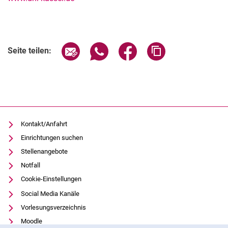
Seite über E-Mail teilen
Seite über WhatsApp teilen (exter
Seite über Facebook teile
Adresse der Seite
Seite teilen:
Kontakt/Anfahrt
Einrichtungen suchen
Stellenangebote
Notfall
Cookie-Einstellungen
Social Media Kanäle
Vorlesungsverzeichnis
Moodle