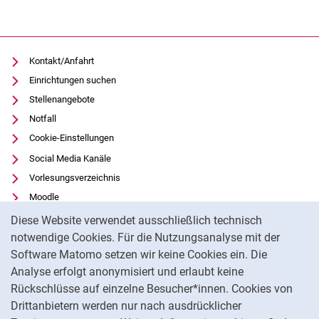
Kontakt/Anfahrt
Einrichtungen suchen
Stellenangebote
Notfall
Cookie-Einstellungen
Social Media Kanäle
Vorlesungsverzeichnis
Moodle
Cookie-Hinweis
Panopto
Diese Website verwendet ausschließlich technisch
Universitätsbibliothek
notwendige Cookies. Für die Nutzungsanalyse mit der
Software Matomo setzen wir keine Cookies ein. Die
Datenschutz
Analyse erfolgt anonymisiert und erlaubt keine
Barrierefreiheit
Rückschlüsse auf einzelne Besucher*innen. Cookies von
Transparenter KI-Einsatz
Drittanbietern werden nur nach ausdrücklicher
Impressum