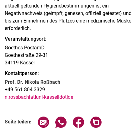
aktuell geltenden Hygienebestimmungen ist ein
Negativnachweis (geimpft, genesen, offiziell getestet) und
bis zum Einnehmen des Platzes eine medizinische Maske
erforderlich.
Veranstaltungsort:
Goethes PostamD
Goethestraße 29-31
34119 Kassel
Kontaktperson:
Prof. Dr. Nikola Roßbach
+49 561 804-3329
n.rossbach[at]uni-kassel[dot]de
Verwandte Links
Seite über E-Mail teilen
Seite über WhatsApp teilen (exter
Seite über Facebook teile
Adresse der Seite
Seite teilen: