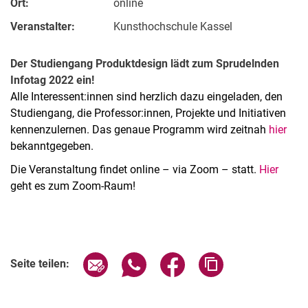
Ort:
online
Veranstalter:
Kunsthochschule Kassel
Der Studiengang Produktdesign lädt zum Sprudelnden
Infotag 2022 ein!
Alle Interessent:innen sind herzlich dazu eingeladen, den
Studiengang, die Professor:innen, Projekte und Initiativen
kennenzulernen. Das genaue Programm wird zeitnah
hier
bekanntgegeben.
Die Veranstaltung findet online – via Zoom – statt.
Hier
geht es zum Zoom-Raum!
Verwandte Links
Seite über E-Mail teilen
Seite über WhatsApp teilen (exter
Seite über Facebook teile
Adresse der Seite
Seite teilen: