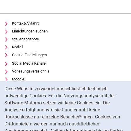
Kontakt/Anfahrt
Einrichtungen suchen
Stellenangebote
Notfall
Cookie-Einstellungen
Social Media Kanäle
Vorlesungsverzeichnis
Moodle
Cookie-Hinweis
Panopto
Diese Website verwendet ausschließlich technisch
Universitätsbibliothek
notwendige Cookies. Für die Nutzungsanalyse mit der
Software Matomo setzen wir keine Cookies ein. Die
Datenschutz
Analyse erfolgt anonymisiert und erlaubt keine
Barrierefreiheit
Rückschlüsse auf einzelne Besucher*innen. Cookies von
Transparenter KI-Einsatz
Drittanbietern werden nur nach ausdrücklicher
Impressum
Zustimmung gesetzt. Weitere Informationen hierzu finden