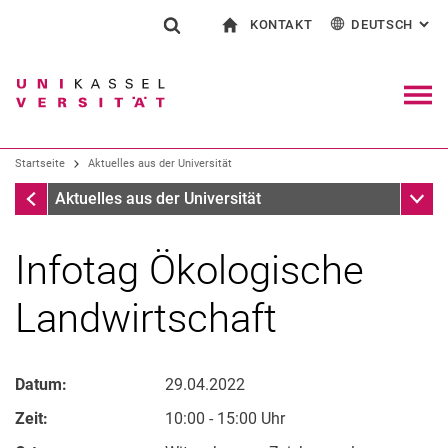
KONTAKT
DEUTSCH
: AL
Springe direkt zu: Inhalt
Springe direkt zu: Suche
Springe direkt zu: Hauptnav
zur Startseite
Suchformular
Suchbegriff
Kontakt und Beratung rund ums Studium
English
Kontakt für Presse und Öffentlichkeit
Allgemeiner Kontakt und Standorte
Suchmaschine
Navig
Einrichtungen suchen
Startseite
Aktuelles aus der Universität
Personen suchen
Suchen (öffnet externen Link in einem 
Startseite
Unter
Aktuelles aus der Universität
Infotag Ökologische
Landwirtschaft
Datum:
29.04.2022
Zeit:
10:00 - 15:00 Uhr