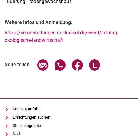
- Führung Tropengewächshaus
Weitere Infos und Anmeldung:
https://veranstaltungen.uni-kassel.de/event/infotag-
okologische-landwirtschaft
Verwandte Links
Seite über E-Mail teilen
Seite über WhatsApp teilen (exter
Seite über Facebook teile
Adresse der Seite
Seite teilen:
Kontakt/Anfahrt
Einrichtungen suchen
Stellenangebote
Notfall