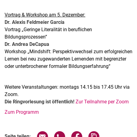
Vor­trag & Work­shop am 5. Dezember:
Dr. Alexis Feldmeier García
Vortrag „Geringe Literalität in beruflichen
Bildungsprozessen“
Dr. Andrea DeCapua
Workshop „Mindshift: Perspektivwechsel zum erfolgreichen
Lernen bei neu zugewanderten Lernenden mit begrenzter
oder unterbrochener formaler Bildungserfahrung“
Weitere Veranstaltungen: montags 14.15 bis 17.45 Uhr via
Zoom.
Die Ringvorlesung ist öffentlich!
Zur Teilnahme per Zoom
Zum Programm
Verwandte Links
Seite über E-Mail teilen
Seite über WhatsApp teilen (exter
Seite über Facebook teile
Adresse der Seite
Seite teilen: