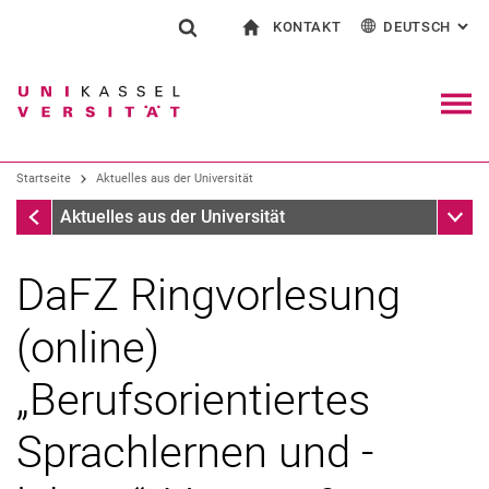
KONTAKT
DEUTSCH
: AL
Springe direkt zu: Inhalt
Springe direkt zu: Suche
Springe direkt zu: Hauptnav
zur Startseite
Suchformular
Suchbegriff
Kontakt und Beratung rund ums Studium
English
Kontakt für Presse und Öffentlichkeit
Allgemeiner Kontakt und Standorte
Suchmaschine
Navig
Einrichtungen suchen
Startseite
Aktuelles aus der Universität
Personen suchen
Suchen (öffnet externen Link in einem 
Startseite
Unter
Aktuelles aus der Universität
DaFZ Ringvorlesung
(online)
„Berufsorientiertes
Sprachlernen und -