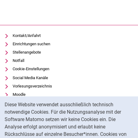
Kontakt/Anfahrt
Einrichtungen suchen
Stellenangebote
Notfall
Cookie-Einstellungen
Social Media Kanäle
Vorlesungsverzeichnis
Moodle
Cookie-Hinweis
Panopto
Diese Website verwendet ausschließlich technisch
Universitätsbibliothek
notwendige Cookies. Für die Nutzungsanalyse mit der
Software Matomo setzen wir keine Cookies ein. Die
Datenschutz
Analyse erfolgt anonymisiert und erlaubt keine
Barrierefreiheit
Rückschlüsse auf einzelne Besucher*innen. Cookies von
Transparenter KI-Einsatz