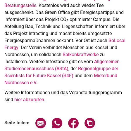
Beratungsstelle
. Kostenlos wird auch wieder Tee
ausgeschenkt. Das Green Office gibt Energiespartipps und
informiert über das Projekt CO
optimierter Campus. Die
2
Abteilung Bau, Technik und Liegenschaften informiert über
das Projekt Intracting und macht bereits umgesetzte
Energiesparmaßnahmen bekannt. Vor Ort ist auch
SoLocal
Energy
: Der Verein verbindet Menschen aus Kassel und
Nordhessen, um solidarisch
Balkonkraftwerke
zu
installieren. Weitere Infostände gibt es vom
Allgemeinen
Studierendenausschuss (AStA)
, der
Regionalgruppe der
Scientists for Future Kassel (S4F)
und dem
Mieterbund
Nordhessen e.V.
.
Weitere Informationen und das Veranstaltungsprogramm
sind
hier abzurufen
.
Seite über E-Mail teilen
Seite über WhatsApp teilen (exter
Seite über Facebook teile
Adresse der Seite
Seite teilen: