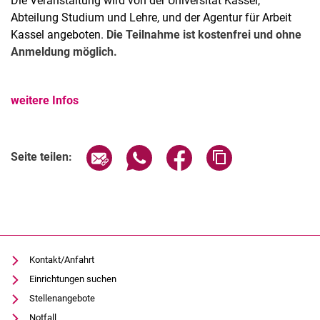
Die Veranstaltung wird von der Universität Kassel,
Abteilung Studium und Lehre, und der Agentur für Arbeit
Kassel angeboten.
Die Teilnahme ist kostenfrei und ohne
Anmeldung möglich.
weitere Infos
Verwandte Links
Seite über E-Mail teilen
Seite über WhatsApp teilen (exter
Seite über Facebook teile
Adresse der Seite
Seite teilen:
Kontakt/Anfahrt
Einrichtungen suchen
Stellenangebote
Notfall